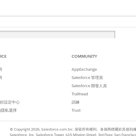
RCE
COMMUNITY
明
AppExchange
明
Salesforce 管理員
Salesforce 開發人員
Trailhead
 偏好設定中心
訓練
名稱、應用程式名稱、狀態、啟動使用者和時間、持續時間、概
的隱私選擇
Trust
作數量。完成後,它會顯示成功或失敗的工作總數。
」
變更為特定應用程式例項,或使用搜尋方塊依名稱尋找事件。
© Copyright 2026, Salesforce.com Inc. 保留所有權利。各個商標屬於其個
Salesforce, Inc. Salesforce Tower, 415 Mission Street, 3rd Floor, San Francis