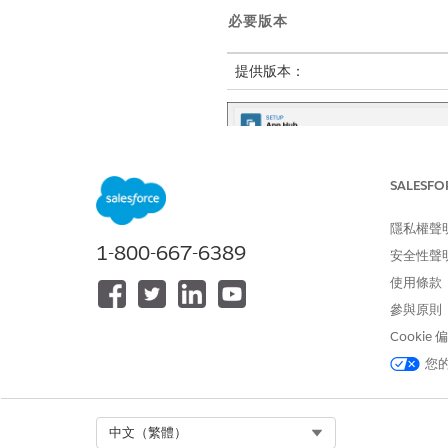
必要版本
提供版本：
SALESFO
隱私權聲
1-800-667-6389
安全性聲
使用條款
參與原則
Cookie
針對每個事件,清單會顯示事件
您
會顯示成功、失敗與未開始的工
若要縮小清單範圍,請將「
檢視
Select Org
中文（繁體）