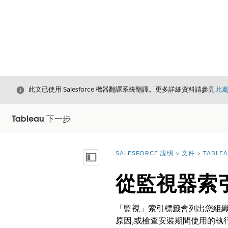
結束
此文已使用 Salesforce 機器翻譯系統翻譯。更多詳細資料請參見
此
Tableau 下一步
SALESFORCE 說明
文件
TABLE
您位於此處：
顯示目錄
從監視器索
「監視」索引標籤會列出您組
原因,或檢查安裝期間使用的執