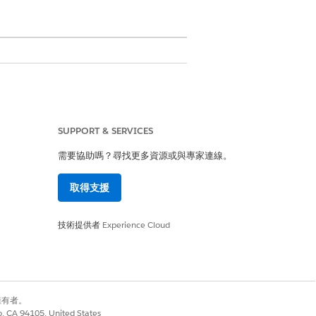
SUPPORT & SERVICES
需要協助嗎？尋找更多資源或與專家連線。
取得支援
技術提供者
Experience Cloud
觀和記錄層級。在執行階段,工作概觀
別擁有者。
co, CA 94105, United States