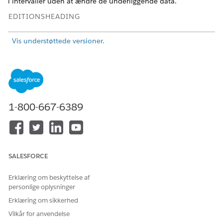
i intervaller uden at ændre de underliggende data.
EDITIONSHEADING
Vis understøttede versioner.
BRUGERTILLADELSER PÅKRÆVET
Hvis du vil bruge intervaller i
Tilladelsessættet
Tableau
Tableau Næste:
Unmetered Platform Analyst
eller Tableau Next Platform
1-800-667-6389
Analyst
Opret f.eks. intervaller på Salg for at gruppere
bestillingsværdier i intervaller og identificere, hvilke
salgsområder der bidrager mest til omsætningen.
SALESFORCE
Opret en inddeling.
I ruden Data skal du fra målfeltets kontekstmenu
Erklæring om beskyttelse af
vælge
Opret papirkurv
.
personlige oplysninger
I vinduet Opret numerisk papirkurv skal du angive
Erklæring om sikkerhed
papirkurvens navn og eventuelt en beskrivelse.
Vilkår for anvendelse
Angiv en værdi for papirkurvstørrelsen.