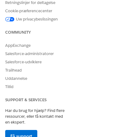
Få vist et eksempel på inddelingsintervallerne, og
Retningslinjer for deltagelse
juster om nødvendigt størrelse på inddelingsområdet.
Cookie-præferencecenter
Uw privacybeslissingen
COMMUNITY
AppExchange
Salesforce-administratorer
Salesforce-udviklere
Trailhead
Uddannelse
Tillid
SUPPORT & SERVICES
Har du brug for hjælp? Find flere
ressourcer, eller få kontakt med
Gem indkøbsvognen.
en ekspert.
Anvend intervallet på din visualisering.
Få support