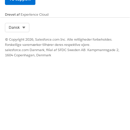
Drevet af
Experience Cloud
Select Org
Dansk
© Copyright 2026, Salesforce.com Inc. Alle rettigheder forbeholdes.
Forskellige varemærker tilhører deres respektive ejere.
salesforce.com Danmark, filial af SFDC Sweden AB. Kampmannsgade 2,
1604 Copenhagen, Denmark
LØSTE DENNE ARTIKEL DIT PROBLEM?
Giv os besked, så vi kan forbedre os!
Ja
Nej