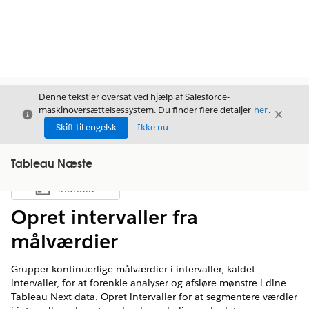
Denne tekst er oversat ved hjælp af Salesforce-
maskinoversættelsessystem. Du finder flere detaljer
her
.
Luk
Luk
Luk
Skift til engelsk
Ikke nu
Tableau Næste
Indhold
Vis indholdsfortegnelse
Opret intervaller fra
målværdier
Grupper kontinuerlige målværdier i intervaller, kaldet
intervaller, for at forenkle analyser og afsløre mønstre i dine
Tableau Next-data. Opret intervaller for at segmentere værdier