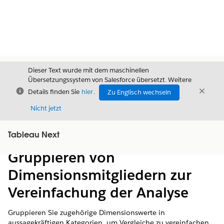
Dieser Text wurde mit dem maschinellen
Übersetzungssystem von Salesforce übersetzt. Weitere
Schließen
Schli
Details finden Sie
hier
.
Zu Englisch wechseln
Schließ
Nicht jetzt
Tableau Next
Inhalt
Inhalt anzeigen
Gruppieren von
Dimensionsmitgliedern zur
Vereinfachung der Analyse
Gruppieren Sie zugehörige Dimensionswerte in
aussagekräftigen Kategorien, um Vergleiche zu vereinfachen