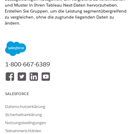
und Muster in Ihren Tableau Next-Daten hervorzuheben.
Erstellen Sie Gruppen, um die Leistung segmentübergreifend
zu vergleichen, ohne die zugrunde liegenden Daten zu
ändern.
ERFORDERLICHE EDITIONEN
Unterstützte Editionen anzeigen.
ERFORDERLICHE BENUTZERBERECHTIGUNGEN
1-800-667-6389
Verwenden von Gruppen in
Berechtigungssatz '
Tableau
Tableau Next:
Unmetered Platform Analyst'
(Tableau-Analyst ohne
Zähler) oder 'Tableau Next
Platform Analyst' (Tableau
SALESFORCE
Next Platform Analyst)
Datenschutzerklärung
Erstellen Sie beispielsweise Gruppen für Bundesstaaten auf
Sicherheitserklärung
der Grundlage der Rentabilität und vergleichen Sie die
Leistung zwischen den Top 10 Bundesstaaten, den Bottom 10
Nutzungsbedingungen
Bundesstaaten und anderen, um die Rentabilität zwischen
Teilnahmerichtlinien