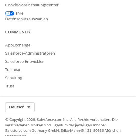
Segmenten zu vergleichen und schnell die führenden und
Cookie-Voreinstellungscenter
unterdurchschnittlichen Bundesstaaten zu identifizieren.
Ihre
Erstellen Sie eine Gruppe.
Datenschutzauswahlen
Wählen Sie im Kontextmenü des Dimensionsfelds
Gruppe erstellen
aus.
COMMUNITY
Geben Sie den Namen der Gruppe und optional eine
Beschreibung ein.
AppExchange
Definieren Sie Gruppenmitglieder.
Salesforce-Administratoren
Wählen Sie unter "
Nicht gruppierte Werte
" einen oder
Salesforce-Entwickler
mehrere Dimensionswerte aus.
Trailhead
Klicken Sie zum Eingeben eines Namens für das
Gruppenmitglied auf
.
Schulung
Trust
Select Org
Deutsch
© Copyright 2026, Salesforce.com Inc. Alle Rechte vorbehalten. Die
verschiedenen Marken sind Eigentum der jeweiligen Inhaber.
Salesforce.com Germany GmbH, Erika-Mann-Str. 31, 80636 München,
Deutschland