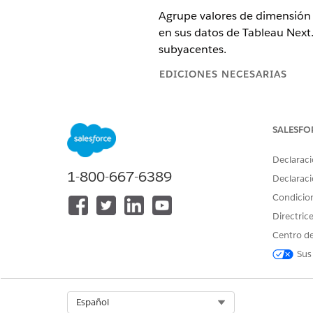
Agrupe valores de dimensión r
en sus datos de Tableau Next
subyacentes.
EDICIONES NECESARIAS
Ver ediciones compatibles.
SALESFO
Declaraci
Para utilizar grupos en Tableau 
1-800-667-6389
Declaraci
Condicio
Por ejemplo, cree grupos par
Directric
principales, los 10 estados i
Centro de
estados con un rendimiento su
Sus
Cree un grupo.
Desde el menú contextua
Introduzca el nombre del
Select Org
Español