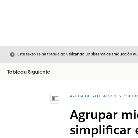
Cerrar
Este texto se ha traducido utilizando un sistema de traducción a
Tableau Siguiente
AYUDA DE SALESFORCE
DOCUM
Usted está aquí:
Mostrar índice de materias
Agrupar mi
simplificar 