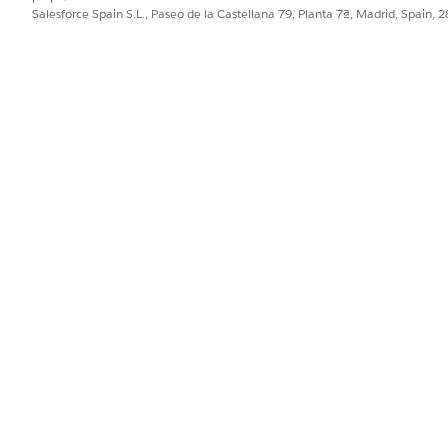
Salesforce Spain S.L., Paseo de la Castellana 79, Planta 7ª, Madrid, Spain, 
 seleccione uno o más valores de dimensión.
e para el miembro del grupo, haga clic en
.