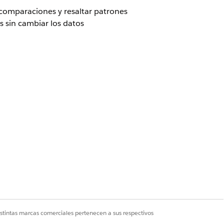
s comparaciones y resaltar patrones
 sin cambiar los datos
sta de Tableau Unmetered Platform o
tform
ento entre los 10 estados
os e identificar rápidamente
istintas marcas comerciales pertenecen a sus respectivos