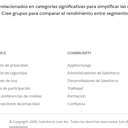
elacionados en categorías significativas para simplificar la
. Cree grupos para comparar el rendimiento entre segmentos
RCE
COMMUNITY
PERMISOS DE USUARIO NECESARIOS
ón de privacidad
AppExchange
Next:
Conjunto de permisos
Anali
ón de seguridad
Administradores de Salesforce
Analista de Tableau Next Pla
nes de uso
Desarrolladores de Salesforce
a estados basándose en la rentabilidad y compare el rendimi
es de participación
Trailhead
nferiores y otros para comparar la rentabilidad entre segment
 preferencias de cookies
Formación
perior e inferior.
 opciones de privacidad
Confianza
l del campo de dimensión, seleccione
Crear grupo
.
 grupo y, opcionalmente, una descripción.
© Copyright 2026, Salesforce.com Inc. Todos los derechos reservados. Las d
propietarios.