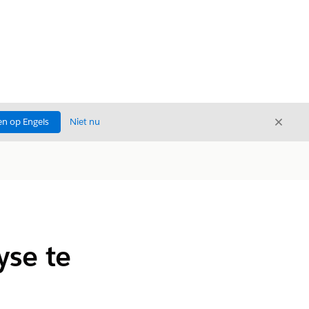
Sluite
n op Engels
Niet nu
Sluiten
se te