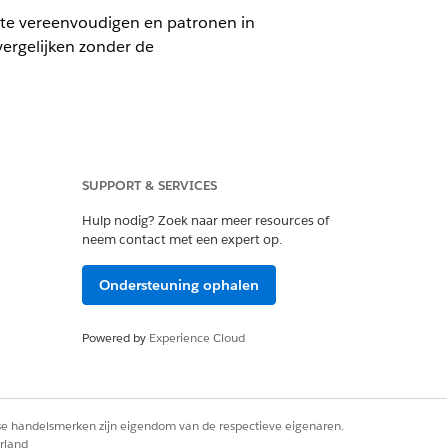
 te vereenvoudigen en patronen in
ergelijken zonder de
SUPPORT & SERVICES
Hulp nodig? Zoek naar meer resources of
etered Platform Analyst of Tableau
neem contact met een expert op.
Ondersteuning ophalen
taties in de Top 10 staten, Bottom
de en onderpresterende staten te
Powered by
Experience Cloud
rse handelsmerken zijn eigendom van de respectieve eigenaren.
rland