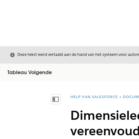
Sluiten
Deze tekst werd vertaald aan de hand van het systeem voor automa
Tableau Volgende
HELP VAN SALESFORCE
DOCUM
U bent hier:
Inhoudsopgave weergeven
Dimensiele
vereenvoud