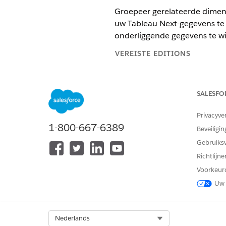
Groepeer gerelateerde dimens
uw Tableau Next-gegevens te
onderliggende gegevens te wi
VEREISTE EDITIONS
Ondersteunde editions weergev
SALESFO
Privacyve
Groepen gebruiken in Tableau 
1-800-667-6389
Beveiligin
Gebruiks
Maak bijvoorbeeld groepen voo
Richtlijn
10 staten en Overige om wins
Voorkeur
identificeren.
Uw 
Maak een groep.
Selecteer
Groep maken
in
Geef de naam van de groe
Select Org
Nederlands