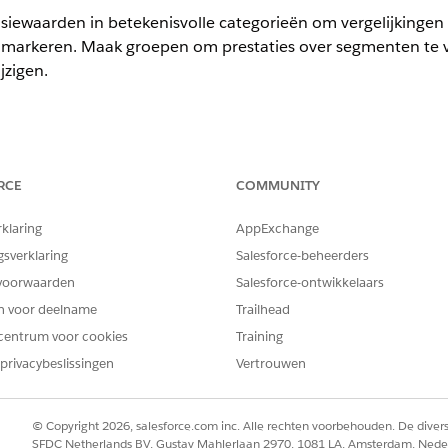
iewaarden in betekenisvolle categorieën om vergelijkingen
 markeren. Maak groepen om prestaties over segmenten te v
jzigen.
en.
RCE
COMMUNITY
VEREISTE GEBRUIKERSMACHTIGINGEN
rklaring
AppExchange
Next:
Machtigingenset
Tableau Unm
gsverklaring
Salesforce-beheerders
Next Platform Analyst
voorwaarden
Salesforce-ontwikkelaars
r staten op basis van winstgevendheid en vergelijk de pres
en voor deelname
Trailhead
tgevendheid in alle segmenten te vergelijken en snel leiden
centrum voor cookies
Training
privacybeslissingen
Vertrouwen
 het contextmenu van het dimensieveld.
p op en optioneel een beschrijving.
© Copyright 2026, salesforce.com inc. Alle rechten voorbehouden. De dive
SFDC Netherlands BV, Gustav Mahlerlaan 2970, 1081 LA, Amsterdam, Nede