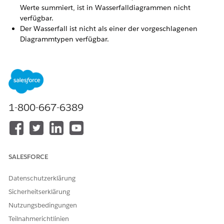
Werte summiert, ist in Wasserfalldiagrammen nicht
verfügbar.
Der Wasserfall ist nicht als einer der vorgeschlagenen
Diagrammtypen verfügbar.
KONNTEN SIE IHR PROBLEM MITHILFE DIESES ARTIKELS
LÖSEN?
Geben Sie uns Feedback, damit wir uns verbessern können.
1-800-667-6389
Ja
Nein
SALESFORCE
Datenschutzerklärung
Sicherheitserklärung
Nutzungsbedingungen
Teilnahmerichtlinien