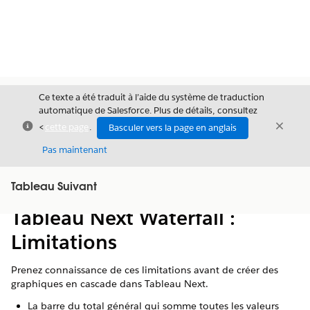
Ce texte a été traduit à l’aide du système de traduction
automatique de Salesforce. Plus de détails, consultez
Fermer
Ferme
<
cette page
.
Basculer vers la page en anglais
Fermer
Pas maintenant
Table des
Tableau Suivant
Afficher la table des matières
matières
Tableau Next Waterfall :
Limitations
Prenez connaissance de ces limitations avant de créer des
graphiques en cascade dans Tableau Next.
La barre du total général qui somme toutes les valeurs