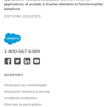
applications, et accéder à d'autres éléments et fonctionnalités
Salesforce.
ÉDITIONS REQUISES
Disponible avec : Lightning Experience
Disponible avec : toutes les éditions à l'exception de
Database.com
>
1-800-667-6389
AUTORISATIONS UTILISATEUR REQUISES
Pour utiliser une application
Accédez à cette application
:
comme indiqué dans votre
profil utilisateur ou votre
ensemble d'autorisations.
SALESFORCE
Barre de navigation verticale
Déclaration de confidentialité
Déclaration relative à la sécurité
Pour les utilisateurs qui ont activé la barre de navigation
verticale, basculez aisément entre les applications Sales,
Conditions d’utilisation
Service, Marketing et Commerce en un seul clic. Utilisez le
Directives de participation