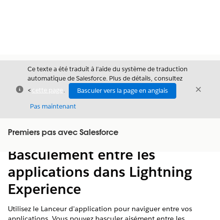
Ce texte a été traduit à l’aide du système de traduction
automatique de Salesforce. Plus de détails, consultez
Fermer
Ferme
<
cette page
.
Basculer vers la page en anglais
Fermer
Pas maintenant
Table des
Premiers pas avec Salesforce
Afficher la table des matières
matières
Basculement entre les
applications dans Lightning
Experience
Utilisez le Lanceur d'application pour naviguer entre vos
applications. Vous pouvez basculer aisément entre les