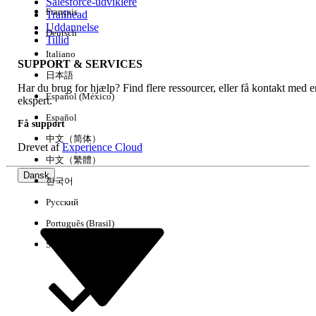
Salesforce-udviklere
Français
Trailhead
Uddannelse
Deutsch
Tillid
Italiano
SUPPORT & SERVICES
日本語
Har du brug for hjælp? Find flere ressourcer, eller få kontakt med e
Español (México)
ekspert.
Español
Få support
中文（简体）
Drevet af
Experience Cloud
中文（繁體）
Dansk
한국어
Русский
Português (Brasil)
Suomi