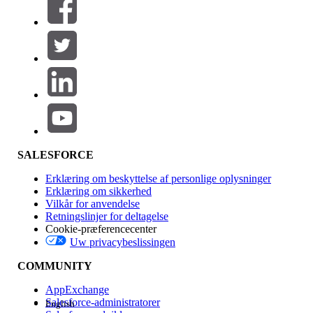
SALESFORCE
Erklæring om beskyttelse af personlige oplysninger
Erklæring om sikkerhed
Vilkår for anvendelse
Retningslinjer for deltagelse
Cookie-præferencecenter
Uw privacybeslissingen
COMMUNITY
AppExchange
Salesforce-administratorer
English