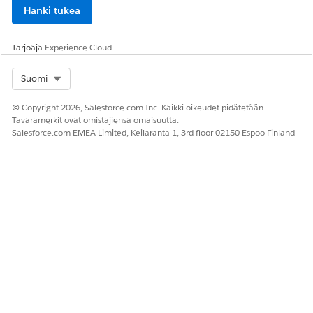
Hanki tukea
Tarjoaja
Experience Cloud
Select Org
Suomi
© Copyright 2026, Salesforce.com Inc. Kaikki oikeudet pidätetään.
Tavaramerkit ovat omistajiensa omaisuutta.
Salesforce.com EMEA Limited, Keilaranta 1, 3rd floor 02150 Espoo Finland