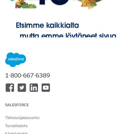
Etsimme kaikkialta
, mutta emme löytäneet sivua.
Palaa
aloitussivulle
1-800-667-6389
SALESFORCE
Tietosuojalausunto
Turvatiedote
Käyttöehdot