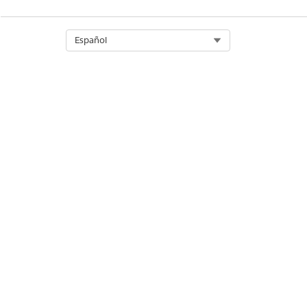
Select Org
Español