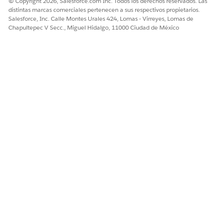
© Copyright 2026, Salesforce.com Inc. Todos los derechos reservados. Las
distintas marcas comerciales pertenecen a sus respectivos propietarios.
Salesforce, Inc. Calle Montes Urales 424, Lomas - Virreyes, Lomas de
Chapultepec V Secc., Miguel Hidalgo, 11000 Ciudad de México