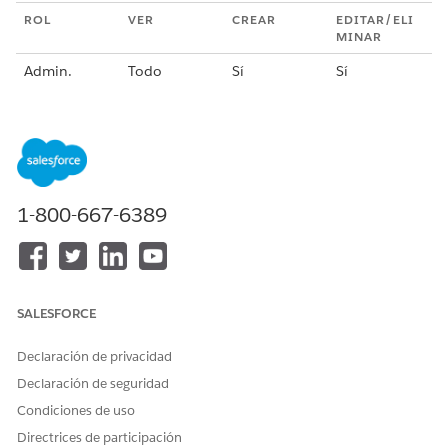
ROL
VER
CREAR
EDITAR/ELI
MINAR
Admin.
Todo
Sí
Sí
Soporte
Todo
Sí
Sí
Administrad
Con ámbito
Sí
Sí (solo
or externo
de dominio
dentro de
los realms
asignados)
1-800-667-6389
Usuario
Con ámbito
Sí
No
de dominio
SALESFORCE
¿RESOLVIÓ ESTE ARTÍCULO SU PROBLEMA?
Declaración de privacidad
¡Háganos saber cómo podemos mejorar!
Declaración de seguridad
Sí
No
Condiciones de uso
Directrices de participación