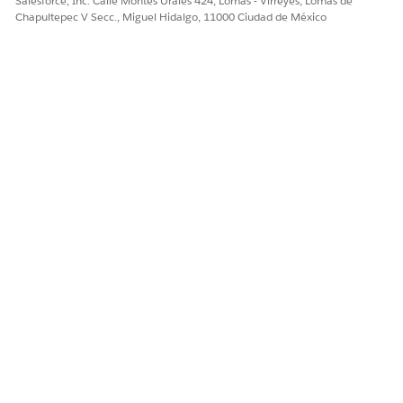
Salesforce, Inc. Calle Montes Urales 424, Lomas - Virreyes, Lomas de
Chapultepec V Secc., Miguel Hidalgo, 11000 Ciudad de México