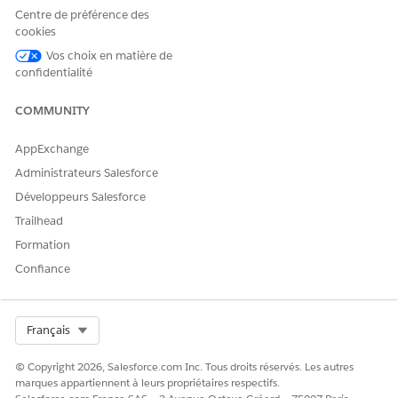
dans la documentation de Log Center.
Centre de préférence des
cookies
Vos choix en matière de
confidentialité
CET ARTICLE A-T-IL RÉSOLU VOTRE PROBLÈME ?
Dites-nous ce que nous pouvons améliorer !
COMMUNITY
Oui
Non
AppExchange
Administrateurs Salesforce
Développeurs Salesforce
Trailhead
Formation
Confiance
Select Org
Français
© Copyright 2026, Salesforce.com Inc. Tous droits réservés. Les autres
marques appartiennent à leurs propriétaires respectifs.