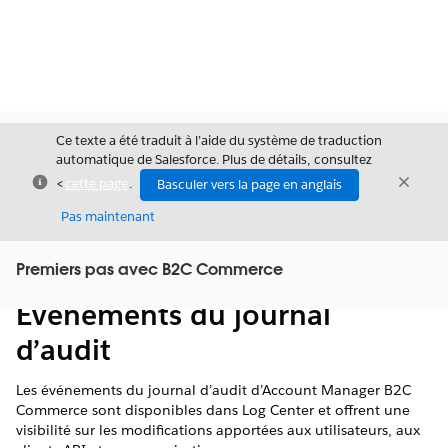
Ce texte a été traduit à l’aide du système de traduction
automatique de Salesforce. Plus de détails, consultez
Fermer
Ferme
<
cette page
.
Basculer vers la page en anglais
Fermer
Pas maintenant
Table des
Premiers pas avec B2C Commerce
Afficher la table des matières
matières
Événements du journal
d’audit
Les événements du journal d’audit d’Account Manager B2C
Commerce sont disponibles dans Log Center et offrent une
visibilité sur les modifications apportées aux utilisateurs, aux