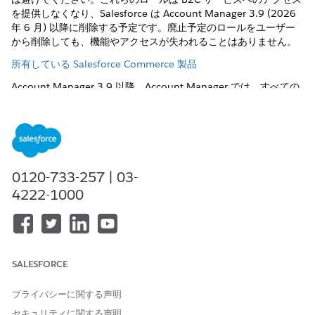
を提供しなくなり、Salesforce は Account Manager 3.9 (2026
年 6 月) 以降に削除する予定です。廃止予定のロールをユーザー
から削除しても、機能やアクセスが失われることはありません。
所有している Salesforce Commerce 製品
Account Manager 3.9 以降、Account Manager では、すべての
ユーザーから廃止予定のロールの割り当てが段階的に解除されま
す。割り当て解除プロセスは数か月にわたってスケジュールさ
れ、その後 Account Manager は役割を完全に削除する予定で
す。
これらの役割は、
以前 Account Manager 1.46.0
で廃止予定とア
0120-733-257 | 03-
ナウンスされていました。Account Manager 3.7 以降、Account
4222-1000
Manager では、ユーザーの詳細ページで廃止予定のロールに適切
なラベルが付けられます。ユーザーにロールを割り当てるとき
は、DEPRECATED とマークされているロールは選択しないでくだ
さい。
AppDynamics ユーザ
SALESFORCE
CQuotient Configurator Administrator (CQuotient
Configurator 管理者)
プライバシーに関する声明
この役割は Einstein へのアクセスには必要ありません。
セキュリティに関する声明