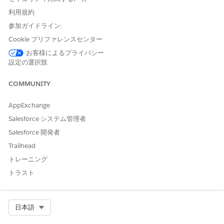
Einstein のログインに必要なのは Account Manager アカ
ウントだけです。Configurator アプリ自体の権限を制御し
利用規約
ます。
参加ガイドライン:
ドキュメンテーション ユーザー
Cookie プリファレンスセンター
Business Manager Partner (Business Manager パートナー)
お客様によるプライバシー
Order Management Admin (Order Management 管理者)
設定の選択肢
この役割は、2022 年 7 月 31 日に廃止されたレガシーの
Commerce Cloud Order Management 製品に適用されま
COMMUNITY
した。
AppExchange
Order Management User (Order Management ユーザー)
この役割は、2022 年 7 月 31 日に廃止されたレガシーの
Salesforce システム管理者
Commerce Cloud Order Management 製品に適用されま
Salesforce 開発者
した。
Trailhead
Shopper Login and API Access Service (SLAS) 組織管理者
トレーニング
(API クライアント用)
トラスト
このロールは API クライアントにのみ割り当てることがで
き、ユーザーには割り当てず、追加のアクセス権は付与さ
れません。ユーザーのアクティブなロールである SLAS 組
Select Org
日本語
織管理者 は非推奨ではありません。