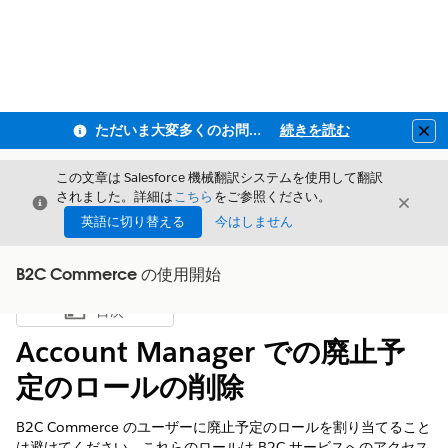
ただいま大変多くのお問い合わせをいただいており、ご連絡までにお時間を頂戴しております
続きを読む
Clo
この文章は Salesforce 機械翻訳システムを使用して翻訳
されました。詳細は
こちら
をご参照ください。
閉じる
閉じ
閉じる
英語に切り替える
今はしません
B2C Commerce の使用開始
目次
目次を表示
Account Manager での廃止予
定のロールの削除
B2C Commerce のユーザーに廃止予定のロールを割り当てること
は避けてください。これらのロールは B2C サービスへのアクセス