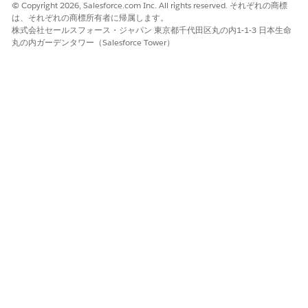
SLAS Trusted Agent Read Only (SLAS 信頼できるエージェン
© Copyright 2026, Salesforce.com Inc. All rights reserved. それぞれの商標
トの読み取り専用)
は、それぞれの商標所有者に帰属します。
株式会社セールスフォース・ジャパン 東京都千代田区丸の内1-1-3 日本生命
SLAS Trusted Agent Read Write (SLAS 信頼できるエージェン
丸の内ガーデンタワー（Salesforce Tower）
トの読み取りと書き込み)
XChange ユーザー
statuspage.io User (statuspage.io ユーザー)
カスタム実装と自動化スクリプトでは、円滑な移行を確実にする
ために、非推奨のロールの割り当てを事前に削除することをお勧
めします。ただし、非推奨のロールの使用状況を監査する必要は
ありません。
この記事で問題は解決されましたか?
ご意見をお待ちしております。
はい
いいえ