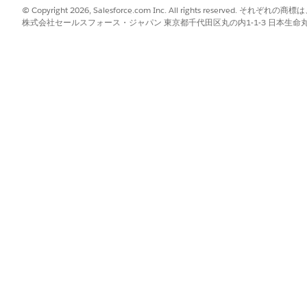
© Copyright 2026, Salesforce.com Inc. All rights reserve
ager 監査ログイベントは、南北アメリカ (AMER) リージョンでのみ使用で
株式会社セールスフォース・ジャパン 東京都千代田区丸の内1-1-3 日本生命丸の内ガ
ない場合は、Log Center の右上隅にあるリージョンセレクタを確認
査ログイベントページに直接アクセスするには、Account Manager 
usiness Manager から以下の手順に従います。
anager から Log Center を開きます。詳細については、
Log Center の
]
に設定されていることを確認します。そうでない場合は、領域セレク
nt Manager 監査
」を選択します。