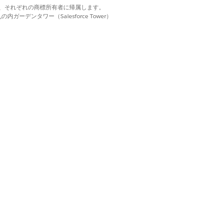
d. それぞれの商標は、それぞれの商標所有者に帰属します。
きます。
イベント
タブに
Account
ーデンタワー（Salesforce Tower）
し、
AMER
を選択します。
で
Log Center に移動
リンクを選択し
表示
を参照してください。
ターから
AMER
を選択します。