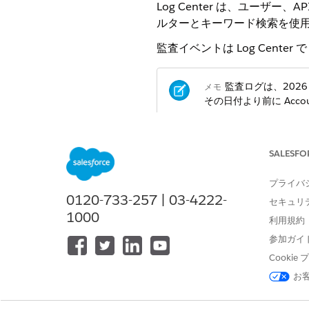
Log Center は、ユーザー
ルターとキーワード検索を使
監査イベントは Log Cente
監査ログは、2026 
メモ
その日付より前に Acco
はじめに
SALESFO
監査イベントへのアクセスは
プライバ
0120-733-257 | 03-4222-
Log Center 外部管理者の役割
セキュリ
1000
その他のすべてのユーザー
:自
利用規約
監査イベントからリンクされたエ
参加ガイ
アカウント管理者の役割も必
Cooki
お
Account Manager 監査