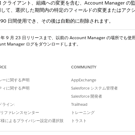
、API クライアント、組織への変更を含む、Account Manag
用して、選択した期間内の特定のフィールドの変更またはアク
r で 90 日間使用でき、その後は自動的に削除されます。
年 9 月 23 日リリースまで、以前の Account Manager の場
unt Manager ログをダウンロードします。
RCE
COMMUNITY
、役割によって異なります。
シーに関する声明
AppExchange
:所属する組織全体のすべての監査イベントを表示します。
ティに関する声明
Salesforce システム管理者
分がターゲットまたはアクターであるイベントを含む、自分のアカウン
Salesforce 開発者
ンティティの詳細を表示するには、Account Manager 
ドライン:
Trailhead
要です。
e プリファレンスセンター
トレーニング
客様によるプライバシー設定の選択肢
トラスト
ログイベントへのアクセス