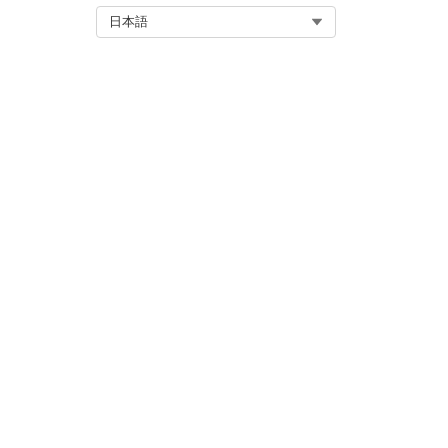
Select Org
日本語
Account Man
メモ
Manager 監査
が表示され
Account Manager の監
ます。または、ブラウザーまたは B
ブラウザーまたは Business M
右上隅で、リージョンが
[AMER
「イベント
」タブから「
Accou