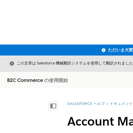
閉じる
この文章は Salesforce 機械翻訳システムを使用して翻訳されまし
B2C Commerce の使用開始
SALESFORCE ヘルプ
ドキュメント
詳細情報:
目次を表示
Account