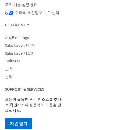
기타 모든 사용자
: 본인이 타겟 또는 행위자인 이벤트를 포함하
쿠키 기본 설정 센터
여 자신의 계정과 관련된 감사 이벤트를 봅니다.
귀하의 개인정보 보호 선택
감사 이벤트에서 연결된 엔터티 세부 정보를 보려면 Account
Manager에서 계정 관리자 또는 읽기 전용 계정 관리자 역할도 필
COMMUNITY
요합니다.
AppExchange
Account Manager 감사 로그 이벤트 액세스
Salesforce 관리자
Salesforce 개발자
Trailhead
교육
Account Manager 감사 로그 이벤트는 미주(AMER) 리전
노트
신뢰
에서만 사용할 수 있습니다.
이벤트
탭에
Account Manager 감사
가 표시되지 않으면 Log Center의 오른쪽 상단 모서리에 있는 지
SUPPORT & SERVICES
역 선택기를 선택하고
AMER
을 선택합니다.
도움이 필요한 경우 리소스를 추가
로 확인하거나 전문가의 도움을 받
Account Manager 감사 로그 이벤트 페이지에 직접 액세스하려면
으십시오.
Account Manager에서
Log Center로 이동
링크를 선택합니다. 또는
브라우저 또는 Business Manager에서 다음 단계를 수행합니다.
지원 받기