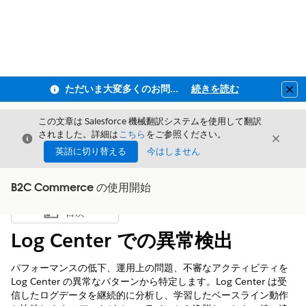
ただいま大変多くのお問い合わせをいただいており、ご連絡までにお時間を頂戴しております
続きを読む
Clo
この文章は Salesforce 機械翻訳システムを使用して翻訳
されました。詳細は
こちら
をご参照ください。
閉じる
閉じ
閉じる
英語に切り替える
今はしません
B2C Commerce の使用開始
目次
目次を表示
Log Center での異常検出
パフォーマンスの低下、運用上の問題、不審なアクティビティを
Log Center の異常なパターンから特定します。Log Center は受
信したログデータを継続的に分析し、学習したベースライン動作