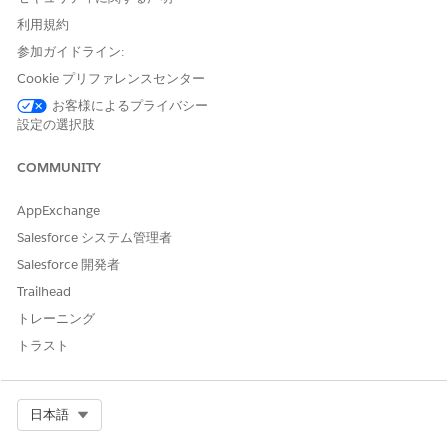
利用規約
参加ガイドライン:
Cookie プリファレンスセンター
お客様によるプライバシー
設定の選択肢
COMMUNITY
AppExchange
Salesforce システム管理者
Salesforce 開発者
Trailhead
フィールド
説明
トレーニング
トラスト
重大度
モデルによって予測された重
大度スコアとカテゴリ (0.0 か
ら 1.0)。値が大きいほど、異
常が深刻であることを示しま
Select Org
日本語
す。