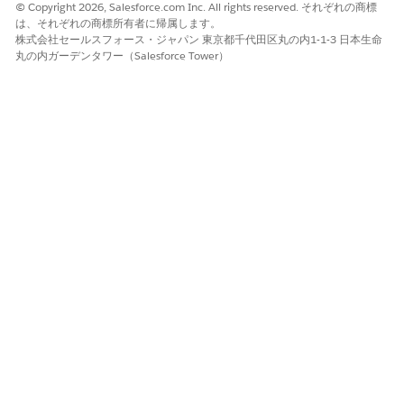
© Copyright 2026, Salesforce.com Inc. All rights reserved. それぞれの商標
重大度の範囲:
は、それぞれの商標所有者に帰属します。
株式会社セールスフォース・ジャパン 東京都千代田区丸の内1-1-3 日本生命
0.0 (異常なし)
丸の内ガーデンタワー（Salesforce Tower）
0.1–0.3 (低)
0.4–0.6 (中)
0.7–0.9 (高)
1.0 (最大)
重大度は、グラフと表の色に
もマッピングされます。
赤 (高)
オレンジ(ミディアム)
青(低)
緑(ノーマル)
信頼性
0.0 から 1.0 までのモデル信
頼度スコアで、動作が異常で
あることを示します。値が大
きいほど、信頼度が高いこと
を示します。
一般的な範囲: