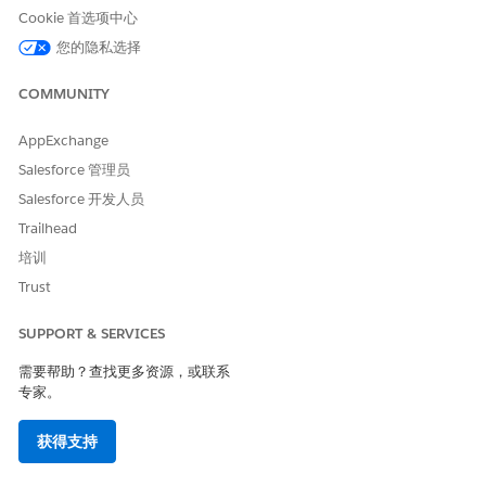
Cookie 首选项中心
您的隐私选择
COMMUNITY
字段
描述
AppExchange
Salesforce 管理员
严重程度
模型预测的严重性分数和类
别，介于 0.0 到 1.0 之间。值
Salesforce 开发人员
越高表示异常越严重。
Trailhead
严重性范围：
培训
0.0（无异常）
Trust
0.1–0.3（低）
0.4–0.6（中）
SUPPORT & SERVICES
0.7–0.9（高）
1.0（最大）
需要帮助？查找更多资源，或联系
专家。
严重性还映射到图表和表格颜
色：
获得支持
红色（高）
橙色（中）