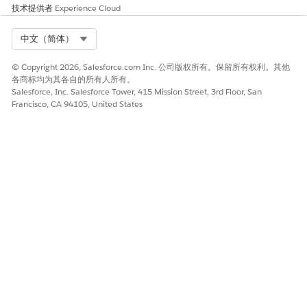
蓝色（低）
技术提供者
Experience Cloud
绿色（正常）
Select Org
中文（简体）
信心
模型置信度得分，介于 0.0 到
© Copyright 2026, Salesforce.com Inc. 公司版权所有。保留所有权利。其他
1.0 之间，表示行为异常。值
各商标均为其各自的所有人所有。
越高表示置信度越高。
Salesforce, Inc. Salesforce Tower, 415 Mission Street, 3rd Floor, San
典型范围：
Francisco, CA 94105, United States
0.0–0.3（低）
0.4–0.6（中）
0.7–1.0（高）
实际
异常发生时指标或趋势的观测
值。
预期
发生异常时指标或趋势的预测
值。
偏差
实际值与预期值之间的差值。
如果您在验证检测器策略、调整阈值或故障排除结果方面需要帮
助，请联系您的 Salesforce 管理员或提交支持案例。