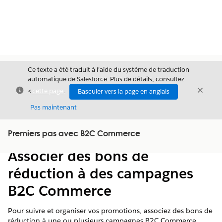
Ce texte a été traduit à l’aide du système de traduction
automatique de Salesforce. Plus de détails, consultez
Fermer
Ferme
<
cette page
.
Basculer vers la page en anglais
Fermer
Pas maintenant
Table des
Premiers pas avec B2C Commerce
Afficher la table des matières
matières
Associer des bons de
réduction à des campagnes
B2C Commerce
Pour suivre et organiser vos promotions, associez des bons de
réduction à une ou plusieurs campagnes B2C Commerce.