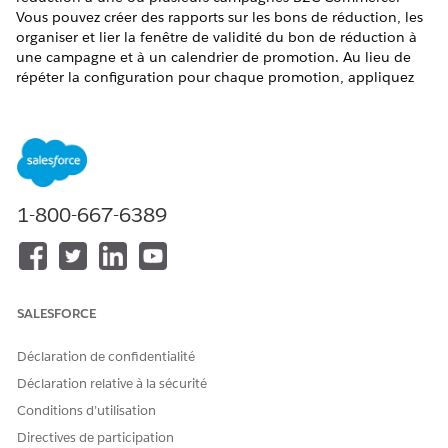
Vous pouvez créer des rapports sur les bons de réduction, les
organiser et lier la fenêtre de validité du bon de réduction à
une campagne et à un calendrier de promotion. Au lieu de
répéter la configuration pour chaque promotion, appliquez
un bon de réduction à toutes les promotions d’une
campagne. Vous pouvez toujours configurer des exceptions
par promotion.
Pour le site concerné, sélectionnez
Coupons
|
de
marketing en ligne
.
1-800-667-6389
Sur la page Bons de réduction, sélectionnez un identifiant
de bon de réduction.
La page Modifier le bon de réduction s’ouvre.
Accédez à l’onglet
Affectations
, puis cliquez sur
Attribuer
.
Dans la liste des campagnes, sélectionnez-en une ou
SALESFORCE
plusieurs et cliquez sur
Associer
.
Recherchez des campagnes spécifiques si vous ne les
Déclaration de confidentialité
voyez pas dans la liste.
Enregistrez vos devoirs.
Déclaration relative à la sécurité
Pour dissocier un bon de réduction d’une campagne,
Conditions d’utilisation
sélectionnez une ou plusieurs campagnes et cliquez sur
Directives de participation
Dissocier
.