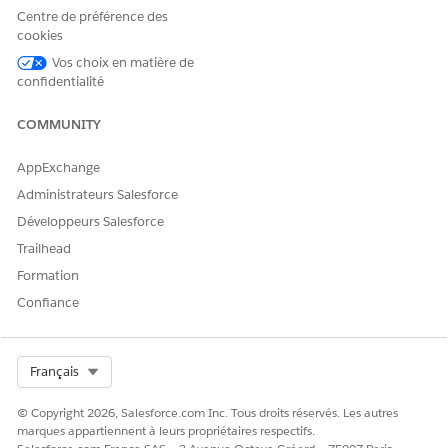
Enregistrez vos modifications.
Centre de préférence des
cookies
Vos choix en matière de
confidentialité
CET ARTICLE A-T-IL RÉSOLU VOTRE PROBLÈME ?
Dites-nous ce que nous pouvons améliorer !
COMMUNITY
Oui
Non
AppExchange
Administrateurs Salesforce
Développeurs Salesforce
Trailhead
Formation
Confiance
Select Org
Français
© Copyright 2026, Salesforce.com Inc. Tous droits réservés. Les autres
marques appartiennent à leurs propriétaires respectifs.