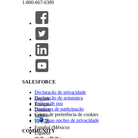
1-800-667-6389
Como funcionam as regras de impulso e enterro
Cada regra define os produtos a serem segmentados
Fechar
Fechar
classificação. Cada regra de impulso e enterro t
Definição da regra:
Especifica o comportamento de a
Salesforce Help | Article
Os ajustes de fator modificam as classifica
serem exibidos nos resultados da pesquisa.
pesquisa.
Alvos:
Identifique quais produtos a regra afeta.
Os destinos são expressos como critérios no
Os destinos são avaliados independenteme
de consulta.
SALESFORCE
Qualificadores:
Defina quando a regra se aplica a
site.
Declaração de privacidade
Declaração de segurança
English
Aumente e enterre regras e ordene regras
Termos de uso
Français
Diretrizes de participação
Deutsch
Centro de preferência de cookies
Italiano
As regras de impulso e enterro funcionam com as re
Suas opções de privacidade
日本語
Español (México)
Quando boost and bury está ativo, ele influencia a
COMMUNITY
Español
category_position sort. Todos os outros atributos