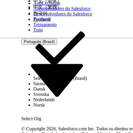
中文（简体）
AppExchange
de boost e bury influenciam cada atributo de class
中文（繁體）
Administradores do Salesforce
한국어
Desenvolvedores do Salesforce
Regras
Trailhead
Русский
Atributo de ordenação
Treinamento
text_relevance
Trust
Português (Brasil)
Select Org
Português (Brasil)
Suomi
Dansk
Svenska
Nederlands
Norsk
category_position
Select Org
© Copyright 2026, Salesforce.com Inc. Todos os direitos re