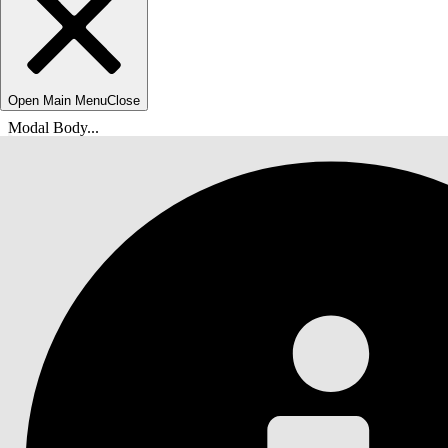
Open Main Menu
Close
Modal Body...
Você está aqui:
Ajuda do Salesforce
Documentação
B2C Commerce para merchandisers e administr