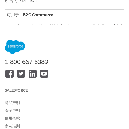
所需的 EDITION
可用于：
B2C Commerce
Boost 和 Bury 规则在标准排名之上添加了一个商品管理层。这些规
则在最终排序之前调整产品分数，以在不硬覆盖的情况下推广或降
低战略产品的优先级。
使用提升和隐藏规则来推广季节性或高利润产品，淡化您不想在结
果中占据主导地位的产品，并对特定搜索词或分类应用有针对性的
销售逻辑。
1-800-667-6389
提升和埋藏规则的工作原理
每个规则都定义了要定位的产品、规则适用的环境以及调整排名的
强度。每个 boost 和 bury 规则都包含这些组件。
SALESFORCE
规则定义：
指定 boost 或 bury 行为、因子值以及规则是否处于
活动状态。
隐私声明
因子调整修改的是排名，而不是绝对搜索位置。产品必须仍
安全声明
然相关才能显示在搜索结果中。隐藏的产品将被取消优先
使用条款
级，但不会从搜索结果中删除。
参与准则