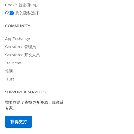
目标：
确定规则影响的产品。
Cookie 首选项中心
目标表示为产品级标准，如产品 ID、属性或属性组合。
独立于搜索词对目标进行评估并进行缓存，以避免增加查询
您的隐私选择
时间。
COMMUNITY
限定 符：
定义规则何时应用于搜索词或分类。没有限定项的规
则适用于整个站点。
AppExchange
Salesforce 管理员
提升和埋藏规则和排序规则
Salesforce 开发人员
Boost 和 Bury 规则与现有的排序规则配合使用，而不是替换它们。
Trailhead
当 boost 和 bury 处于活动状态时，它会通过修改 text_relevance
培训
和 category_position 排序属性的值来影响排名。所有其他排序属
Trust
性保持不变。下表描述了 boost 和 bury 规则如何影响每个排序属
性。
SUPPORT & SERVICES
受 Boost 和 Bury 规则影响的排序规则
需要帮助？查找更多资源，或联系
排序属性
说明
专家。
text_relevance
对于搜索体验，boost和bury
会调整text_relevance属性。
获得支持
速推产品获得更高的相关性