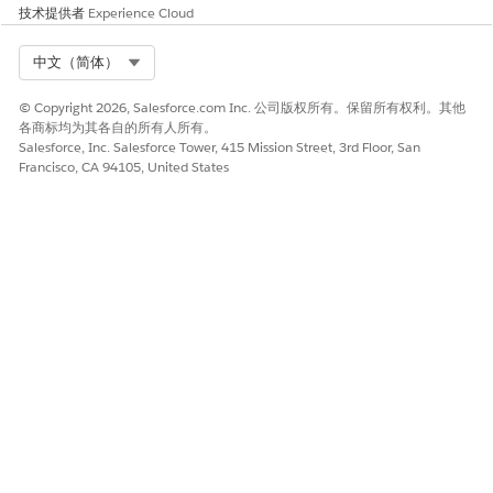
得分。
技术提供者
Experience Cloud
埋藏产品的相关性得分较
低。
Select Org
中文（简体）
然后，使用调整后的值正常
进行排序。
© Copyright 2026, Salesforce.com Inc. 公司版权所有。保留所有权利。其他
这种方法允许被提升的产品根
各商标均为其各自的所有人所有。
据产品与搜索词的相关性进行
Salesforce, Inc. Salesforce Tower, 415 Mission Street, 3rd Floor, San
Francisco, CA 94105, United States
公平竞争。
category_position
对于分类体验，boost和bury
会调整category_position属
性。
仅当购物者通过以下方式查
看分类时，才会修改
category_position 属性：
直接导航到分类页面。
通过搜索获得的分类结
果。
如果购物者不在分类环境
中，则category_position
属性不受影响。