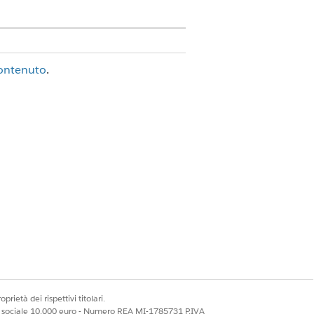
contenuto
.
pagina e fai clic su
+
nel punto in cui
i di contenuto
.
peciale. Le modifiche future a
zato.
Sì
No
prietà dei rispettivi titolari.
ale sociale 10.000 euro - Numero REA MI-1785731 P.IVA