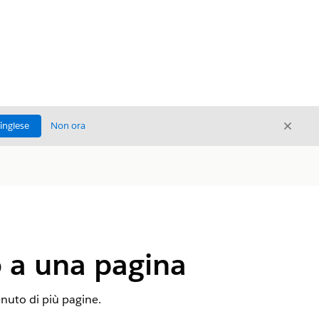
Chiud
'inglese
Non ora
Chiudi
o a una pagina
enuto di più pagine.