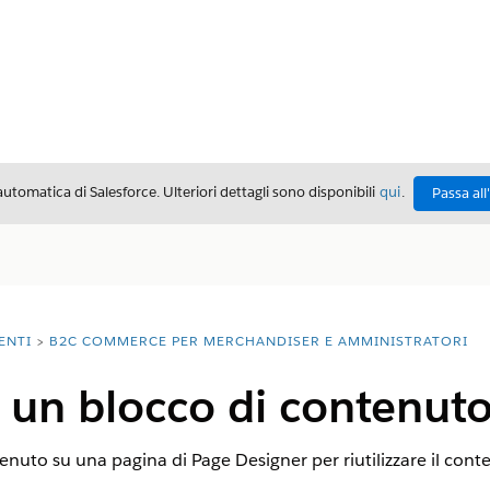
automatica di Salesforce. Ulteriori dettagli sono disponibili
qui
.
Passa all
ENTI
B2C COMMERCE PER MERCHANDISER E AMMINISTRATORI
 un blocco di contenut
nuto su una pagina di Page Designer per riutilizzare il cont