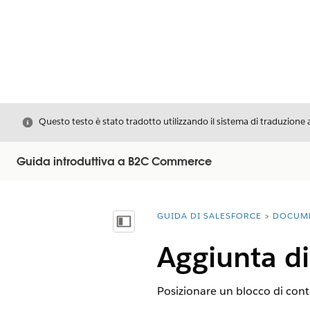
Chiudi
Questo testo è stato tradotto utilizzando il sistema di traduzione 
Guida introduttiva a B2C Commerce
GUIDA DI SALESFORCE
DOCUM
Ti trovi qui:
Mostra sommario
Aggiunta di
Posizionare un blocco di conte