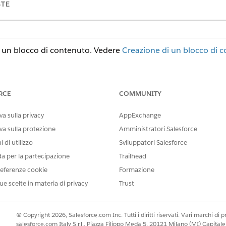
STE
o un blocco di contenuto. Vedere
Creazione di un blocco di 
gina in cui si desidera aggiungere il blocco di contenuto.
contenuto nella barra degli strumenti a sinistra.
ntenuto disponibili. In alternativa, apri il pannello Struttura della 
RCE
COMMUNITY
 di contenuto. I blocchi di contenuto vengono visualizzati in
Blocch
nuto sulla pagina o nell'area di un componente.
a sulla privacy
AppExchange
va sulla protezione
Amministratori Salesforce
isualizzato con un bordo di evidenziazione viola e un'icona s
 di utilizzo
Sviluppatori Salesforce
izzate automaticamente su tutte le pagine in cui viene utiliz
da per la partecipazione
Trailhead
eferenze cookie
Formazione
ue scelte in materia di privacy
Trust
IL PROBLEMA?
orare!
© Copyright 2026, Salesforce.com Inc. Tutti i diritti riservati. Vari marchi di pro
salesforce.com Italy S.r.l., Piazza Filippo Meda 5, 20121 Milano (MI) Capit