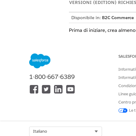
VERSIONI (EDITION) RICHIE
Disponibile in:
B2C Commerce
Prima di iniziare, crea almen
In Page Designer, aprire la pa
Fai clic sull'icona Blocchi di 
Il menu mostra i blocchi di co
SALESFO
desideri aggiungere il blocco
Trascinare il blocco di conte
Informativ
Fare clic su
Salva
.
1-800-667-6389
Informati
Il blocco di contenuto viene v
Condizioni
questo blocco verranno visual
Linee gui
Centro pr
Le t
QUESTO ARTICOLO HA RISOLTO 
Facci sapere, così possiamo migli
Select Org
Italiano