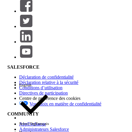
Filtres (0)
SÉLECTIONNER DES FILTRES
Ajouter
Gamme de produits
Impact des fonctionnalités
SALESFORCE
Déclaration de confidentialité
Déclaration relative à la sécurité
English
Conditions d’utilisation
Directives de participation
Centre de préférence des cookies
Vos choix en matière de confidentialité
Edition
COMMUNITY
AppExchange
Select Org
Français
Administrateurs Salesforce