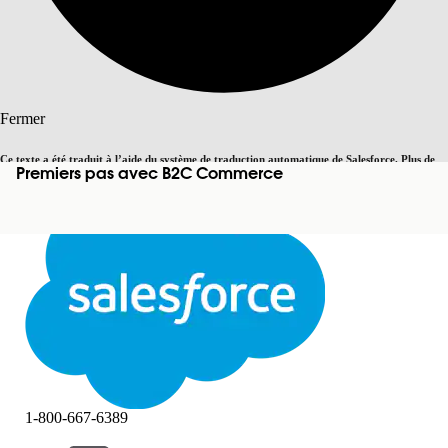
Rechercher
Fermer
Ce texte a été traduit à l’aide du système de traduction automatique de Salesforce. Plus de
Premiers pas avec B2C Commerce
Basculer vers la page en anglais
détails, consultez <
cette page
.
Pas maintenant
Fermer
Fermer
1-800-667-6389