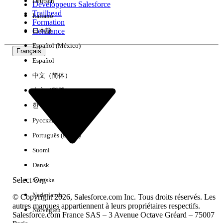
Deutsch
Développeurs Salesforce
Trailhead
Italiano
Expérience
Formation
Confiance
日本語
Español (México)
Français
Español
Effacer tout
Terminé
中文（简体）
中文（繁體）
한국어
Русский
Português (Brasil)
Suomi
Dansk
Select Org
Svenska
Nederlands
© Copyright 2026, Salesforce.com Inc. Tous droits réservés. Les
autres marques appartiennent à leurs propriétaires respectifs.
Norvégien
Salesforce.com France SAS – 3 Avenue Octave Gréard – 75007
Aucun résultat