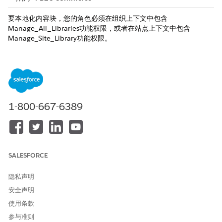
要本地化内容块，您的角色必须在组织上下文中包含
Manage_All_Libraries功能权限，或者在站点上下文中包含
Manage_Site_Library功能权限。
内容块支持通过区域设置进行本地化。从基本语言版本开始，然后
为每个目标区域设置添加本地化版本。
在 Page Designer 中打开包含内容块的页面。
从区域设置选择器中选择区域设置。
选择要本地化的内容块。
1-800-667-6389
在右侧窗格中，点击内容块名称旁边的下拉菜单。
选择
“本地化
”。
编辑所选区域设置的内容块属性。
仅更新需要翻译或特定于区域设置的更改的内容。内容块保留了
原始内容块的样式和布局属性。
SALESFORCE
点击
确定
。
隐私声明
内容块现在具有特定于区域设置的版本。对此版本的更改仅影响使
用选定区域设置的网店页面。
安全声明
使用条款
参与准则