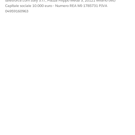
salesforce.com Italy S.r.l., Piazza Filippo Meda 5, 20121 Milano (MI)
Capitale sociale 10.000 euro - Numero REA MI-1785731 P.IVA
QUESTO ARTICOLO HA RISOLTO IL PROBLEMA?
04959160963
Facci sapere, così possiamo migliorare!
Sì
No