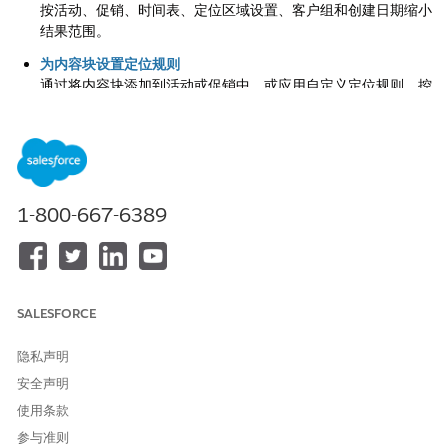
按活动、促销、时间表、定位区域设置、客户组和创建日期缩小
结果范围。
为内容块设置定位规则
通过将内容块添加到活动或促销中，或应用自定义定位规则，控
制内容块可见的时间和对象。
将批量操作应用于内容块
选择多个内容块，并一次将定位或计划规则应用于所有内容块。
批量操作可减少管理季节性活动和站点范围内容更新所需的时
间。
1-800-667-6389
本地化内容块
创建特定于区域设置的内容块版本，以便本地化的内容显示在每
个目标区域设置的网店上。
查看内容块的用法和参考
SALESFORCE
查看当前使用内容块的所有页面和网店区域。查看使用情况有助
于您在编辑或删除内容块之前了解更改的影响。
隐私声明
安全声明
删除内容块
从内容块模块中永久删除内容块。在删除之前，请查看内容块的
使用条款
使用情况，以确认它没有被任何活动的网店页面或区域引用。
参与准则