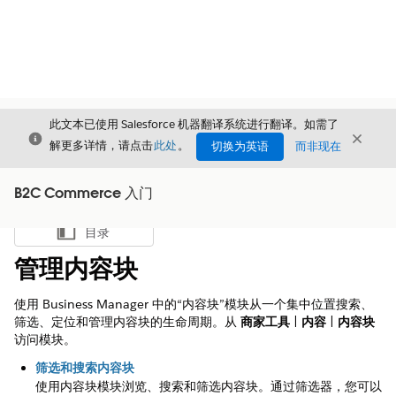
此文本已使用 Salesforce 机器翻译系统进行翻译。如需了
关闭
关闭
关闭
解更多详情，请点击
此处
。
切换为英语
而非现在
B2C Commerce 入门
目录
显示目录
管理内容块
使用 Business Manager 中的“内容块”模块从一个集中位置搜索、
筛选、定位和管理内容块的生命周期。从
商家工具
|
内容
|
内容块
访问模块。
筛选和搜索内容块
使用内容块模块浏览、搜索和筛选内容块。通过筛选器，您可以