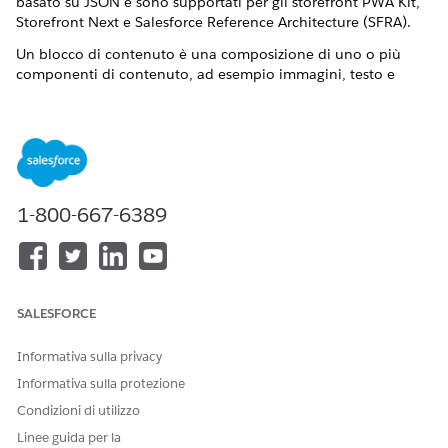
basato su JSON e sono supportati per gli storefront PWA Kit,
Storefront Next e Salesforce Reference Architecture (SFRA).
Un blocco di contenuto è una composizione di uno o più
componenti di contenuto, ad esempio immagini, testo e
pulsanti, assemblati in un'unica unità di destinazione. Poiché
i blocchi di contenuto non sono collegati alle singole pagine,
è necessario creare un blocco di contenuto una sola volta e
riutilizzarlo su più pagine.
Benefici
1-800-667-6389
Un'unica fonte di verità
: Definire il contenuto una volta e
visualizzarlo su più pagine.
Aggiornamenti istantanei
: Modifica una volta e aggiorna
ovunque.
SALESFORCE
Manutenzione ridotta
: Elimina gli aggiornamenti ripetitivi
pagina per pagina.
Branding coerente
: Fai in modo che i messaggi
Informativa sulla privacy
promozionali e gli elementi di design siano coerenti in
Informativa sulla protezione
tutto lo storefront.
Condizioni di utilizzo
Targeting e programmazione
: Controlla quando e a chi i
Linee guida per la
contenuti sono visibili utilizzando le regole di