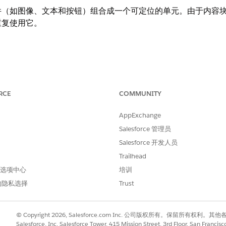
件（如图像、文本和按钮）组合成一个可定位的单元。由于内容
重复使用它。
在多个页面上显示。
。
。
RCE
COMMUNITY
促销信息和设计元素的一致性。
、客户组筛选器或活动定位来控制内容可见的时间和对象。
AppExchange
Salesforce 管理员
Salesforce 开发人员
ner 中使用组件构建内容块，这些组件可以是开箱即用的类型（如图
Trailhead
以包含单个组件，也可以包含布局中排列的多个组件的组合。
 首选项中心
培训
的隐私选择
Trust
建内容块后，该内容块将出现在 Business Manager 的“内容
索、应用批量操作以及查看使用情况。
© Copyright 2026, Salesforce.com Inc. 公司版权所有。保留所
Salesforce, Inc. Salesforce Tower, 415 Mission Street, 3rd Floor, San Francis