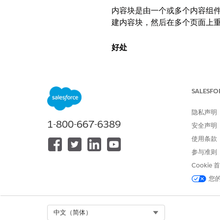
内容块是由一个或多个内容组
建内容块，然后在多个页面上
好处
单一事实来源
：一次定义内容并
即时更新
：编辑一次，随处更新
减少维护
：消除重复的逐页更新
SALESFO
一致的品牌：
在整个网店中保持
定位和时间安排
：使用调度规则
隐私声明
1-800-667-6389
安全声明
内容块的工作原理
使用条款
您可以在 Page Desig
参与准则
的自定义组件类型。内容块可
Cookie
您
在 Page Designer 中创
例如设置定位规则、筛选和搜
Select Org
中文（简体）
可以使用内容块的位置