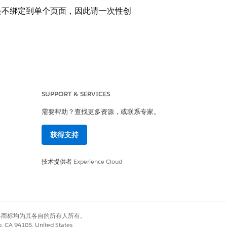
块不绑定到单个页面，因此请一次性创
SUPPORT & SERVICES
需要帮助？查找更多资源，或联系专家。
获得支持
像、文本和按钮），也可以是开发人员定义
技术提供者
Experience Cloud
块”模块中。使用该模块可以管理生命周期任务，
有权利。其他各商标均为其各自的所有人所有。
co, CA 94105, United States