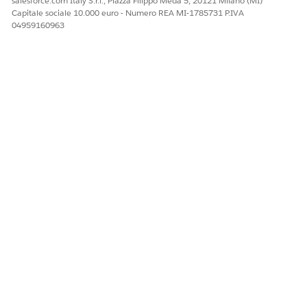
salesforce.com Italy S.r.l., Piazza Filippo Meda 5, 20121 Milano (MI)
Fare clic su
Applica
.
Capitale sociale 10.000 euro - Numero REA MI-1785731 P.IVA
Fare clic su
Salva
.
04959160963
QUESTO ARTICOLO HA RISOLTO IL PROBLEMA?
Facci sapere, così possiamo migliorare!
Sì
No