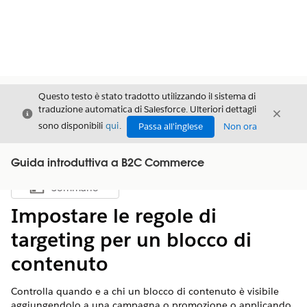
Questo testo è stato tradotto utilizzando il sistema di
traduzione automatica di Salesforce. Ulteriori dettagli
Chiudi
Chiud
Chiudi
sono disponibili
qui
.
Passa all'inglese
Non ora
Guida introduttiva a B2C Commerce
Sommario
Mostra sommario
Impostare le regole di
targeting per un blocco di
contenuto
Controlla quando e a chi un blocco di contenuto è visibile
aggiungendolo a una campagna o promozione o applicando