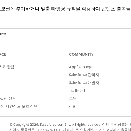
로모션에 추가하거나 맞춤 타겟팅 규칙을 적용하여 콘텐츠 블록을
rce
 컨텍스트의 Manage_All_Libraries 기능 권한 또는 사이트 컨
RCE
COMMUNITY
 타겟팅 규칙을 지원합니다. 새 타겟팅 규칙이 컨텐츠 블록의 기
 처리방침
AppExchange
적용하려면 을 참조하십시오
콘텐츠 블록에 대량 작업 적용
.
Salesforce 관리자
경우 컨텐츠 블록 모듈 또는 Page Designer에서 컨텐츠 블
Salesforce 개발자
Trailhead
매자 도구
|
사이트
|
컨텐츠
|
컨텐츠 블록
을 선택합니다.
 찾아 클릭합니다.
 설정 센터
교육
의 개인정보 보호 선택
신뢰
인에 추가
) - 기존
캠페인
에 콘텐츠 블록을 할당합니다. 캠페인은 스케줄 및 
모션
에 컨텐츠 블록을 할당합니다. 프로모션은 스케줄 및 고객 그룹 타겟
© Copyright 2026, Salesforce.com Inc. All rights reserved. 여러 등
 및 종료 날짜와 시간),
고객 그룹
, 대상 로캘을 포함한 맞춤형 타겟팅 
사업자 등록번호 : 120-86-92851 , 대표자 : 벤슨웡 세일즈포스 코리아 서울특