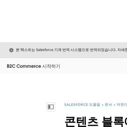
닫기
본 텍스트는 Salesforce 기계 번역 시스템으로 번역되었습니다. 자
B2C Commerce 시작하기
SALESFORCE 도움말
문서
머천다
위치:
목차 표시
콘텐츠 블록