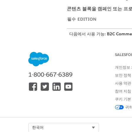
콘텐츠 블록을 캠페인 또는 프
필수 EDITION
다음에서 사용 가능:
B2C Comme
타겟팅 규칙을 설정하려면 역할에 조직
포함되어 있어야 합니다.
SALESFO
각 콘텐츠 블록은 하나의 최상위
개인정보
한 번에 여러 컨텐츠 블록에 
1-800-667-6389
보안 정책
페이지에서 컨텐츠 블록을 선택한 
사용 약관
참여 지침
앱 시작 관리자를 클릭한 다음
판
대상으로 지정할 콘텐츠 블록을
쿠키 기본
타겟팅
탭을 클릭합니다.
귀하
타겟팅 방법을 선택합니다.
Add to Campaign(캠페
프로모션에 추가
— 기존
프로
Select Org
한국어
맞춤형 타겟팅
— 스케줄(시작