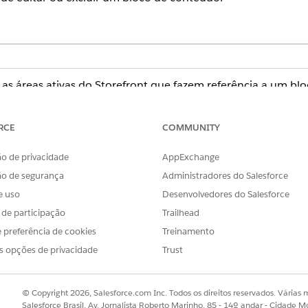
as áreas ativas do Storefront que fazem referência a um blo
is. Essas informações ajudam você a avaliar o escopo de uma
ine. Exiba informações de uso no Painel de componentes em 
RCE
COMMUNITY
ne uma página que contenha o bloco de conteúdo que você deseja 
 o componente de bloco de conteúdo na página.
o de privacidade
AppExchange
lique na guia
Configurações
.
ão de segurança
Administradores do Salesforce
e uso
Desenvolvedores do Salesforce
as e regiões que fazem referência a esse bloco de conteúdo, most
s de participação
Trailhead
a cada referência.
 preferência de cookies
Treinamento
s opções de privacidade
Trust
OBLEMA?
r!
© Copyright 2026, Salesforce.com Inc. Todos os direitos reservados. Várias m
Salesforce Brasil, Av. Jornalista Roberto Marinho, 85 - 14º andar - Cidade M