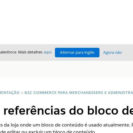
Salesforce. Mais detalhes
aqui
.
Alternar para inglês
Agora não
ENTAÇÃO
B2C COMMERCE PARA MERCHANDISERS E ADMINISTR
e referências do bloco 
ões da loja onde um bloco de conteúdo é usado atualmente. R
 de editar ou excluir um bloco de conteúdo.