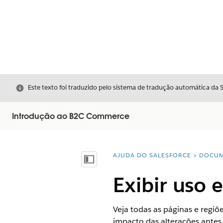
Fechar
Este texto foi traduzido pelo sistema de tradução automática da 
Introdução ao B2C Commerce
AJUDA DO SALESFORCE
DOCUM
Você está aqui:
Mostrar índice
Exibir uso 
Veja todas as páginas e regi
impacto das alterações antes