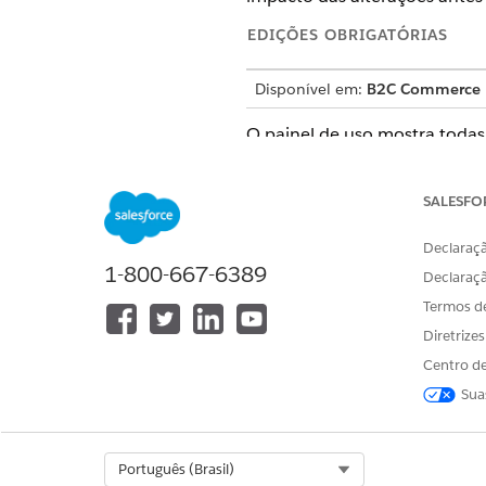
EDIÇÕES OBRIGATÓRIAS
Disponível em:
B2C Commerce
O painel de uso mostra todas 
Page Designer
e regiões globa
não intencionais em sua vitr
SALESFO
Abra
Page Designer
e selecio
Em Page Designer, selecione
Declaraçã
No Painel de componentes, c
1-800-667-6389
Declaraç
Veja a seção
Uso
.
Termos d
A seção lista todas as págin
Diretrize
região e o tipo de página par
Centro de
Sua
ESTE ARTIGO RESOLVEU SEU PR
Diga-nos para podermos melhora
Select Org
Português (Brasil)