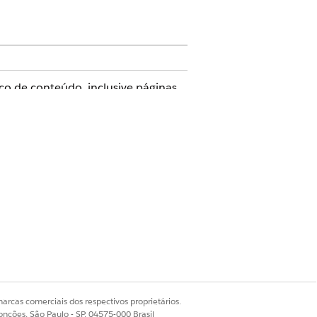
co de conteúdo, inclusive páginas
 alteração e a evitar interrupções
Page Designer.
revisar.
rando o nome da página, o nome da
Sim
Não
arcas comerciais dos respectivos proprietários.
onções, São Paulo - SP, 04575-000 Brasil