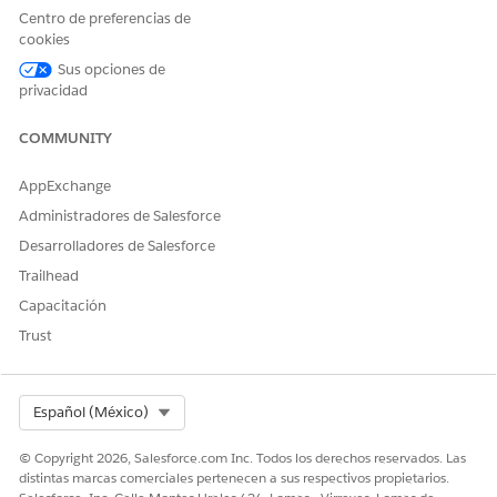
Centro de preferencias de
cookies
Sus opciones de
B2C Commerce planea admitir la
IMPORTANTE
privacidad
sincronización de atributos personalizados en los perfiles
de compradores a partir de la versión 26.7. Hasta ese
COMMUNITY
lanzamiento, Shopper Profile Sync sincroniza solo las
asignaciones de atributos del sistema predeterminadas.
AppExchange
Consulte las Notas de la
versión de B2C Commerce
para
Administradores de Salesforce
conocer las últimas actualizaciones sobre disponibilidad.
Desarrolladores de Salesforce
Trailhead
Capacitación
Trust
Select Org
Español (México)
© Copyright 2026, Salesforce.com Inc. Todos los derechos reservados. Las
distintas marcas comerciales pertenecen a sus respectivos propietarios.