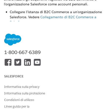
l'organizzazione Salesforce come account personali.
Collegare l'istanza di B2C Commerce a un'organizzazione
Salesforce. Vedere
Collegamento di B2C Commerce a
Salesforce
.
Una volta collegati i dati degli acquirenti di B2C
NOTA
1-800-667-6389
Commerce all'organizzazione Salesforce per un altro
Servizio, verrà applicata la Documentazione su
attendibilità e conformità applicabile a tale Servizio.
SALESFORCE
Assicurarsi di disporre delle autorizzazioni di
amministratore sia in Business Manager sia
Informativa sulla privacy
nell'organizzazione Salesforce associata.
Informativa sulla protezione
Abilitare gli account personali nell'organizzazione
Salesforce. Per maggiori dettagli, vedi
Abilitare gli account
Condizioni di utilizzo
personali
.
Linee guida per la