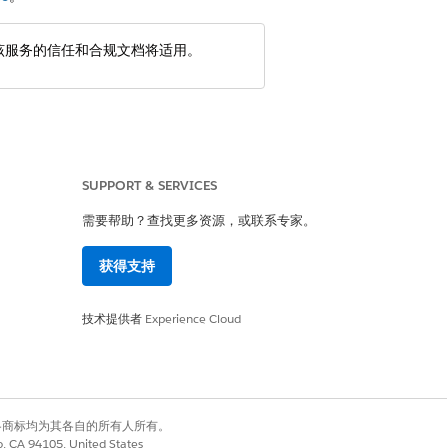
适用于该服务的信任和合规文档将适用。
SUPPORT & SERVICES
需要帮助？查找更多资源，或联系专家。
重复规则
。
获得支持
详细信息，请参阅
授予对购物者资料同步字
技术提供者
Experience Cloud
数据捕获 （CDC） 事件。如果现有
DC 事件权利。
者大约需要 60 天才能完全处理。这可
成）的大量延迟。在继续操作之前，
有权利。其他各商标均为其各自的所有人所有。
以容忍由此产生的处理延迟。如果预
co, CA 94105, United States