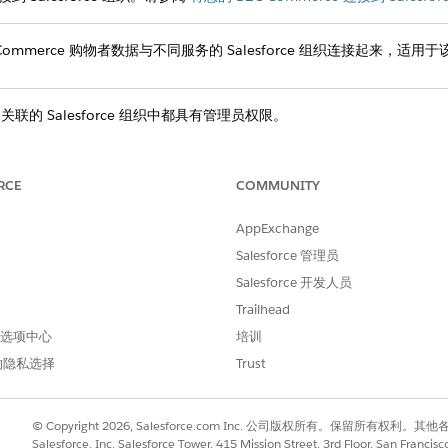
Commerce 购物者数据与不同服务的 Salesforce 组织连接起来，
r 和关联的 Salesforce 组织中都具有管理员权限。
中启用个人账户。有关详细信息，请参阅
启用个人帐户
。
RCE
COMMUNITY
的任何自定义字段，请确保您已在 Salesforce 组织中创建这些字段。
AppExchange
织中配置匹配和复制规则。有关详细信息，请参阅
为购物者资料同步设置个人账户
Salesforce 管理员
请先授予管理员对购物者资料同步字段的访问权限，然后再继续。有关
Salesforce 开发人员
Trailhead
 首选项中心
培训
会为同步到您的组织的每个购物者资料生成账户变更数据捕获和联系人变更
的隐私选择
Trust
的下游系统集成，则初始同步可能会产生大量事件，该事件量大大超过每日 C
购物者与每天 150,000 个事件的分配同步会产生积压，下游消费
任何依赖及时 CDC 更新的系统（包括购物者资料同步之外的集
© Copyright 2026, Salesforce.com Inc. 公司版权所有。保留所
DC 权利，评估购物者数据集的大小，并确认您的下游系统是否可
Salesforce, Inc. Salesforce Tower, 415 Mission Street, 3rd Floor, San Francis