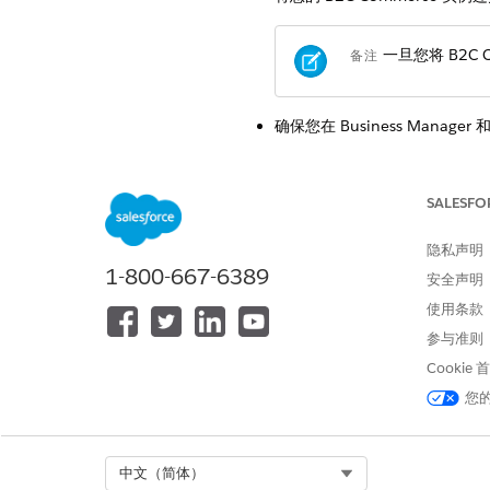
一旦您将 B2C 
备注
确保您在 Business Manage
在您的 Salesforce 组织
SALESFO
要映射个人账户中
备注
隐私声明
1-800-667-6389
在您的 Salesforce 组
安全声明
如果您要迁移现有购物者数据，
使用条款
段的管理员访问权限
。
参与准则
Cookie
启用购物者资料同步
警告
您
CDC 与使用这些事件
例如，将 1000 万
能会导致事件传送到
Select Org
中文（简体）
请查看您当前的 C