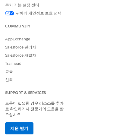
기존 코드가 작동을 중지하거나 일관되지 않게 동작할 수 있습
쿠키 기본 설정 센터
니다.
귀하의 개인정보 보호 선택
쿠폰 유형을 선택합니다.
단일 코드(판매자 정의)
입니다. 정의한 코드(예:
COMMUNITY
FREESHIP14 또는 외부 시스템에서 생성된 코드)를 입력합
니다. 각 사이트에 고유한 코드를 사용합니다. 하나 이상의
AppExchange
프로모션이 포함된 단일 쿠폰을 사용할 수 있습니다.
다중 코드(판매자 정의)
.
Salesforce 관리자
Salesforce 개발자
변경 사항을 저장합니다.
쿠폰 편집 페이지가 열립니다. 이 페이지에서 쿠폰 사용 횟수 및
Trailhead
기간을 포함한 일반 설정을 구성하고, 캠페인에 쿠폰을 할당하
교육
고, 사용된 쿠폰을 볼 수 있습니다.
신뢰
추가 구성을 완료하고 변경 사항을 저장합니다.
SUPPORT & SERVICES
다음 사항도 참조:
도움이 필요한 경우 리소스를 추가
B2C Commerce의 시스템 생성 쿠폰 코드
로 확인하거나 전문가의 도움을 받
으십시오.
지원 받기
이 기사를 통해 문제를 해결했습니까?