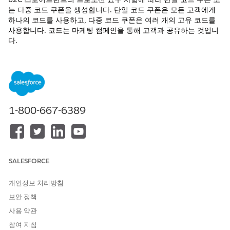
는 다중 코드 쿠폰을 생성합니다. 단일 코드 쿠폰은 모든 고객에게
하나의 코드를 사용하고, 다중 코드 쿠폰은 여러 개의 고유 코드를
사용합니다. 코드는 마케팅 캠페인을 통해 고객과 공유하는 것입니
다.
접두사가 있는 여러 코드의 생성을 자동화하려면 시스템 생
노트
1-800-667-6389
성 코드를 사용합니다.
시스템 생성 쿠폰 코드를
참조하십시오.
판매자 도구
|
온라인 마케팅
|
쿠폰
을 선택합니다.
Coupons(쿠폰) 페이지에서 New(
새로 만들기
)를 클릭합니다.
ID를 입력합니다.
SALESFORCE
쿠폰이 대/소문자를 구분할지 여부를 선택하며, 이에 따라 구매
자가 코드를 대문자로 입력할 수 있는지 또는 소문자로 입력할
개인정보 처리방침
수 있는지 여부를 결정합니다. 기본값은
입니다.
아니요
보안 정책
B2C Commerce는 쿠폰 코드를 조회할 때 문자 변환을 위해 사
사용 약관
이트의 기본 로캘을 사용합니다. 기본 로캘을 변경하면 터키어
문자
와 같이 로캘별 문자가 포함된 대소문자를 구분하지 않는
i
참여 지침