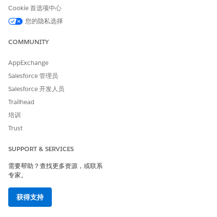
Cookie 首选项中心
保存更改。
此时会打开“编辑优惠券”页面。在此页面中，配置常规设置，包
您的隐私选择
括优惠券兑换的数量和时间范围，为活动分配优惠券，以及查看
已兑换的优惠券。
COMMUNITY
完成任何其他配置，并保存更改。
AppExchange
另请参阅：
Salesforce 管理员
系统生成的 B2C Commerce 优惠券代码
Salesforce 开发人员
Trailhead
培训
本文章是否解决您的问题？
Trust
请与我们共享您的想法，以便我们进行改进！
SUPPORT & SERVICES
是
否
需要帮助？查找更多资源，或联系
专家。
获得支持