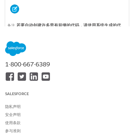
若要自动创建许多带有前缀的代码，请使用系统生成的代
备注
码。请参阅
系统生成的优惠券代码
。
选择
商家工具
|
网络营销
|
优惠券
。
在“优惠券”页面，点击
新建
。
输入 ID。
1-800-667-6389
选择优惠券是否区分大小写，这决定了购物者是否可以输入大写
或小写的代码。
是默认值。
无
当 B2C Commerce 查找优惠券代码时，它使用站点的默认区域
设置进行字符转换。如果更改默认区域设置，则任何具有区域设
置特定字符的现有不区分大小写的代码（如土耳其字母
）都
i
SALESFORCE
可能停止工作或行为不一致。
选择优惠券类型。
隐私声明
单一代码（商家定义）。
输入您定义的代码，例如
安全声明
FREESHIP14，或外部系统生成的代码。为每个站点使用唯
使用条款
一代码。您可以将单个优惠券与一个或多个促销一起使用。
多个代码（商家定义）。
参与准则