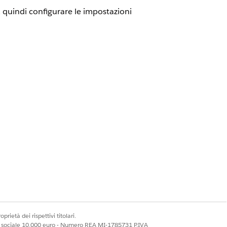
 quindi configurare le impostazioni
su tutti i codici generati dal
è l'impostazione predefinita per i nuovi
parte degli acquirenti. Questi codici
i vengono applicati tramite link di
lida più semplice.
sistema può generare solo codici
di 12 caratteri possono raggiungere
una vocale o di un trattino, il sistema
i codici a 16 caratteri con trattino in
no entrambi i coupon e un acquirente ne
prietà dei rispettivi titolari.
ale sociale 10.000 euro - Numero REA MI-1785731 P.IVA