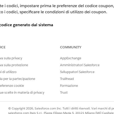
i codici, impostare prima le preferenze del codice coupon,
i codici, specificare le condizioni di utilizzo dei coupon.
 codice generato dal sistema
 dal sistema, impostare le preferenze globali che influiscono 
ione queste linee guida.
RCE
COMMUNITY
li o offensive in un codice, impostare
Includi vocali e Y su No
, che 
a sulla privacy
AppExchange
per ridurre gli errori causati dall'inserimento manuale dei codici da 
va sulla protezione
Amministratori Salesforce
ribuisci via e-mail, annunci o stampa. Escludere i trattini se i codic
si di copia e incolla o API oppure se si desidera una logica di conva
 di utilizzo
Sviluppatori Salesforce
oppo breve, che comportano un minor numero di codici generati Il 
da per la partecipazione
Trailhead
codice è breve, il pool di combinazioni possibili è inferiore. Meno 
eferenze cookie
Formazione
ampagne di grandi dimensioni.
ati dei codici coupon. Se i formati dei codici differiscono solo di 
ue scelte in materia di privacy
Trust
iù coupon. Ad esempio, se si modifica una preferenza preesistente d
rattino, si otterranno due coupon con formati diversi. Se si abilita
più recente viene considerato come proprietario del codice.
© Copyright 2026, Salesforce.com Inc. Tutti i diritti riservati. Vari marchi di pro
salesforce.com Italy S.r.l., Piazza Filippo Meda 5, 20121 Milano (MI) Capit