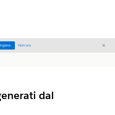
Chiud
'inglese
Non ora
Chiudi
enerati dal