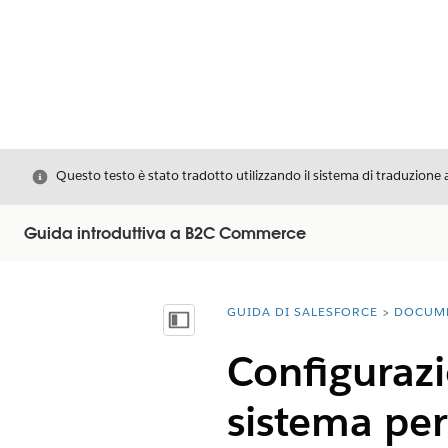
Chiudi
Questo testo è stato tradotto utilizzando il sistema di traduzione 
Guida introduttiva a B2C Commerce
GUIDA DI SALESFORCE
DOCUM
Ti trovi qui:
Mostra sommario
Configurazi
sistema pe