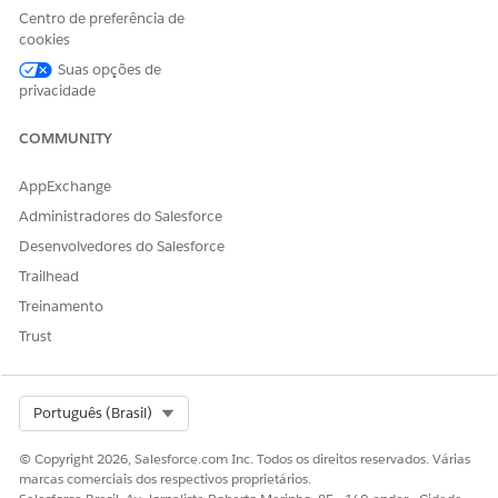
exclusivos. Se o comprimento do código for curto, o pool
Centro de preferência de
de combinações possíveis será menor. Menos de 12
cookies
personagens podem atingir rapidamente os limites para
Suas opções de
grandes campanhas.
privacidade
Entenda o impacto dos formatos de código de cupom. Se
os formatos de código diferirem apenas por uma vogal ou
COMMUNITY
traço, o sistema poderá gerar dois códigos para vários
cupons. Por exemplo, se você alterar uma preferência
AppExchange
preexistente de códigos de 16 caracteres com traços para
Administradores do Salesforce
códigos de 16 caracteres sem traços, receberá dois cupons
com formatos diferentes. Se você habilitar ambos os
Desenvolvedores do Salesforce
cupons e um comprador resgatar apenas um, o cupom
Trailhead
mais novo será considerado o proprietário do código.
Treinamento
Em Business Manager, no Iniciador de Aplicativos,
Trust
selecione Ferramentas do comerciante.
Vá para
Preferências do site
|
Preferências de cupom
.
Defina as preferências globais para todos os códigos
Select Org
Português (Brasil)
gerados pelo sistema e aplique suas alterações.
Para novos códigos, as alterações salvas entram em vigor
© Copyright 2026, Salesforce.com Inc. Todos os direitos reservados. Várias
imediatamente.
marcas comerciais dos respectivos proprietários.