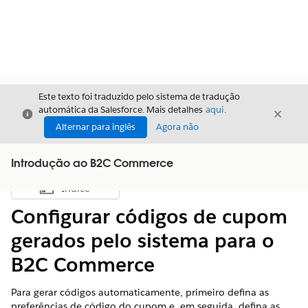
Este texto foi traduzido pelo sistema de tradução
automática da Salesforce. Mais detalhes
aqui
.
Fechar
Fecha
Fechar
Alternar para inglês
Agora não
Introdução ao B2C Commerce
Índice
Mostrar índice
Configurar códigos de cupom
gerados pelo sistema para o
B2C Commerce
Para gerar códigos automaticamente, primeiro defina as
preferências de código do cupom e, em seguida, defina as