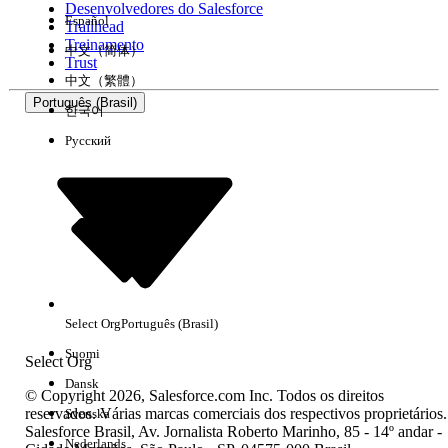
Desenvolvedores do Salesforce
Español
Trailhead
Experiência
Treinamento
中文（简体）
Trust
中文（繁體）
Português (Brasil)
한국어
Русский
Limpar tudo
Concluído
Select Org
Português (Brasil)
Suomi
Select Org
Dansk
© Copyright 2026, Salesforce.com Inc. Todos os direitos
reservados. Várias marcas comerciais dos respectivos proprietários.
Svenska
Salesforce Brasil, Av. Jornalista Roberto Marinho, 85 - 14º andar -
Sem resultados
Nederlands