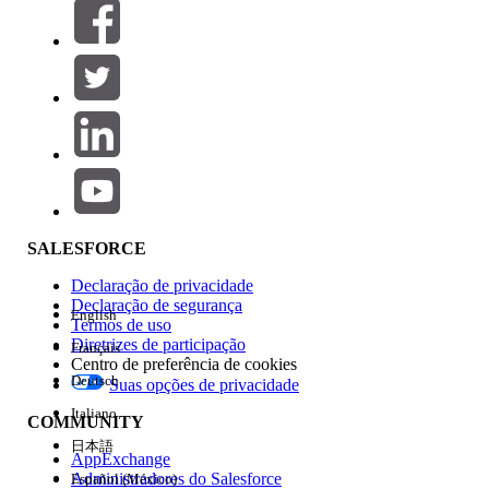
Filtros (0)
SELECIONAR FILTROS
Adicionar
Área de produtos
Impacto do recurso
SALESFORCE
Declaração de privacidade
Declaração de segurança
English
Termos de uso
Diretrizes de participação
Français
Centro de preferência de cookies
Deutsch
Suas opções de privacidade
Edição
Italiano
COMMUNITY
日本語
AppExchange
Administradores do Salesforce
Español (México)