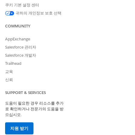
Business Manager에서 앱 런처를 클릭한 다음
관리
|
사이트
|
쿠키 기본 설정 센터
임베디드 CDN 설정
을 선택합니다.
귀하의 개인정보 보호 선택
구성할 영역을 찾고 드롭다운 메뉴에서
영역 구성을
선택합니다.
사용자 지정
탭을 선택합니다.
COMMUNITY
사용자 지정 탭 — 사용자 지정 페이지
AppExchange
Salesforce 관리자
Salesforce 개발자
Trailhead
교육
신뢰
SUPPORT & SERVICES
도움이 필요한 경우 리소스를 추가
각 사용자 지정 페이지 섹션에서 HTML 페이지에 양식 맨 위에
로 확인하거나 전문가의 도움을 받
으십시오.
나열된 필수 토큰이 포함되어 있는지 확인합니다.
HTML에 필수 토큰이 포함되어 있지 않으면 페이지를 게시할 수
없습니다.
지원 받기
사용자 지정 페이지에서: 500 클래스 오류
섹션에서, 임베디드