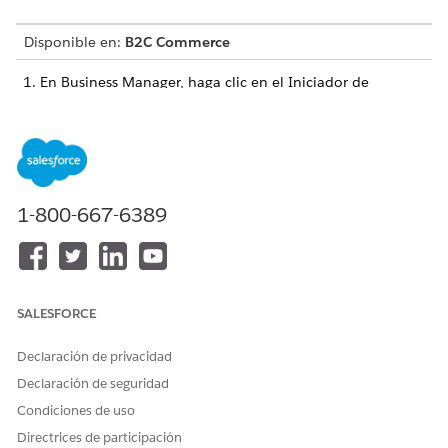
Disponible en:
B2C Commerce
En Business Manager, haga clic en el Iniciador de
aplicaciones y, a continuación, seleccione
Administración
|
Sitios
|
Configuración de CDN integrada
.
Busque la zona que desea configurar y seleccione
Configurar zona
en el menú desplegable.
Seleccione la pestaña
Firewall
.
1-800-667-6389
¿RESOLVIÓ ESTE ARTÍCULO SU PROBLEMA?
¡Háganos saber cómo podemos mejorar!
SALESFORCE
Sí
No
Declaración de privacidad
Declaración de seguridad
Condiciones de uso
Directrices de participación