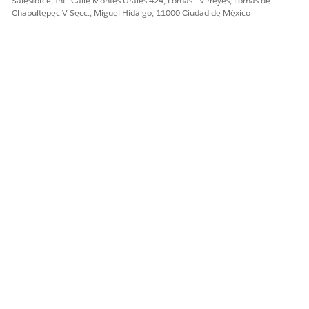
Salesforce, Inc. Calle Montes Urales 424, Lomas - Virreyes, Lomas de
Chapultepec V Secc., Miguel Hidalgo, 11000 Ciudad de México