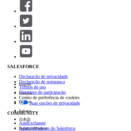
Filtros (0)
SELECIONAR FILTROS
Adicionar
Área de produtos
Impacto do recurso
SALESFORCE
Declaração de privacidade
Declaração de segurança
English
Termos de uso
Diretrizes de participação
Français
Centro de preferência de cookies
Deutsch
Suas opções de privacidade
Edição
Italiano
COMMUNITY
日本語
AppExchange
Administradores do Salesforce
Español (México)