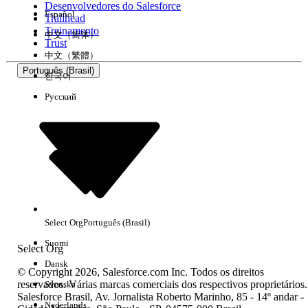
Desenvolvedores do Salesforce
Español
Trailhead
Experiência
Treinamento
中文（简体）
Trust
中文（繁體）
Português (Brasil)
한국어
Русский
Limpar tudo
Concluído
Select Org
Português (Brasil)
Suomi
Select Org
Dansk
© Copyright 2026, Salesforce.com Inc. Todos os direitos
reservados. Várias marcas comerciais dos respectivos proprietários.
Svenska
Salesforce Brasil, Av. Jornalista Roberto Marinho, 85 - 14º andar -
Sem resultados
Nederlands