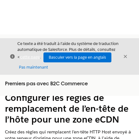
Ce texte a été traduit à l’aide du système de traduction
automatique de Salesforce. Plus de détails, consultez
Fermer
Ferme
<
cette page
.
Basculer vers la page en anglais
Fermer
Pas maintenant
Table des
Premiers pas avec B2C Commerce
Afficher la table des matières
matières
Configurer les règles de
remplacement de l’en-tête de
l’hôte pour une zone eCDN
Créez des règles qui remplacent l’en-tête HTTP Host envoyé à
votre serveur d’origine pour une zone eCDN, à l’aide de