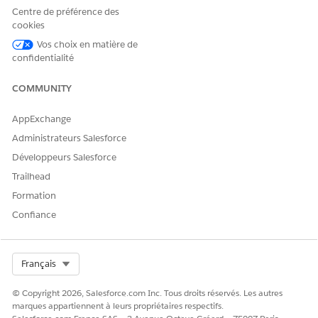
Centre de préférence des
Onglet Règles de remplacement de l’en-tête de l’hôte
cookies
Vos choix en matière de
confidentialité
COMMUNITY
AppExchange
Administrateurs Salesforce
Développeurs Salesforce
Trailhead
Formation
Confiance
CET ARTICLE A-T-IL RÉSOLU VOTRE PROBLÈME ?
Dites-nous ce que nous pouvons améliorer !
Select Org
Français
Oui
Non
© Copyright 2026, Salesforce.com Inc. Tous droits réservés. Les autres
marques appartiennent à leurs propriétaires respectifs.