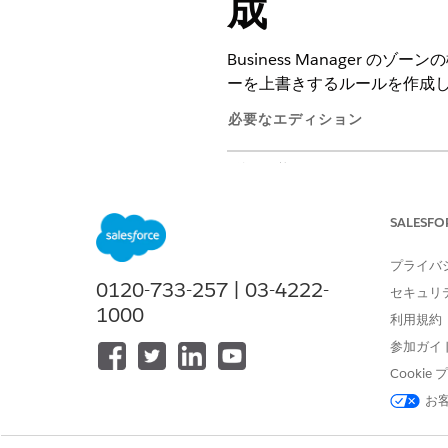
成
Business Manager 
ーを上書きするルールを作成
必要なエディション
使用可能なソリューション:
B2C 
ホストヘッダー上書きルール
SALESFO
設定は、スタック化された C
プライバ
バックグラウンド ワークフロ
0120-733-257 | 03-4222-
セキュリ
してください。
1000
利用規約
Business Manager 
参加ガイ
構成するゾーンを見つけ、ドロ
「ホスト・ヘッダー・オーバー
Cooki
[Host Header Override R
お