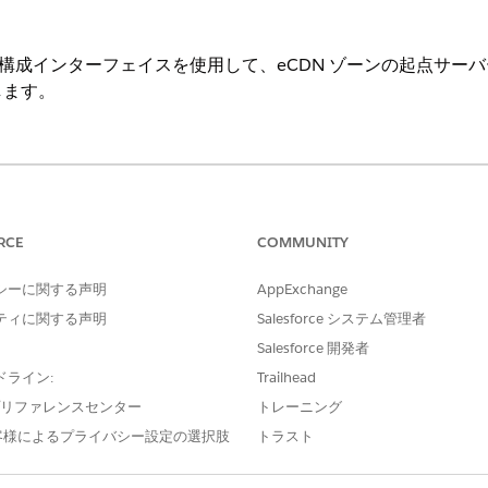
のゾーンの構成インターフェイスを使用して、eCDN ゾーンの起点サー
します。
Commerce
は、オリジンが買い物客向けのホスト名とは異なるホスト値を
RCE
COMMUNITY
DN またはカスタムのオリジンルーティングパターンを使用し
シーに関する声明
AppExchange
ーとレガシー ワークフローの詳細については、
ホスト ヘッダー
ティに関する声明
Salesforce システム管理者
Salesforce 開発者
でアプリケーションランチャーをクリックし、
管理
|
サイト
|
埋め込み CDN 設定
ドライン:
Trailhead
ップダウンメニューから
「ゾーンの構成
」を選択します。
ライド・ルール
」タブを選択します。
e プリファレンスセンター
トレーニング
ules] タブ
客様によるプライバシー設定の選択肢
トラスト