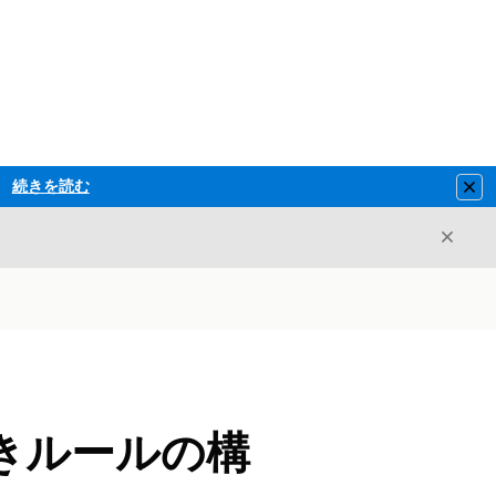
続きを読む
Clo
閉じ
閉じる
書きルールの構