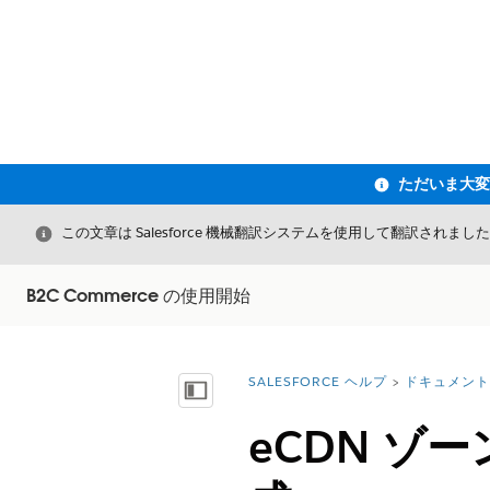
閉じる
この文章は Salesforce 機械翻訳システムを使用して翻訳されまし
B2C Commerce の使用開始
SALESFORCE ヘルプ
ドキュメント
詳細情報:
目次を表示
eCDN 