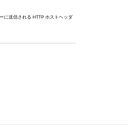
バーに送信される HTTP ホストヘッダ
想定している場合に使用します。この
ているお客様には一般的です。
 オーバーライド ルールの設定
を参照
の順に選択します。