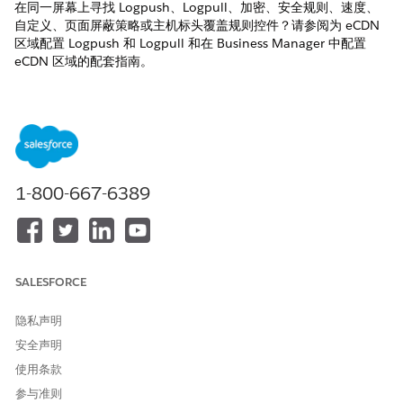
在同一屏幕上寻找 Logpush、Logpull、加密、安全规则、速度、
自定义、页面屏蔽策略或主机标头覆盖规则控件？请参阅为 eCDN
区域配置 Logpush 和 Logpull 和在 Business Manager 中配置
eCDN 区域的配套指南。
在 Business Manager 中，点击应用程序启动器，然后选择
管
理
|
站点
|
嵌入式 CDN 设置
。
找到要配置的区域，然后从操作菜单中选择
配置区域
。
点击
“通知
”选项卡。
1-800-667-6389
SALESFORCE
隐私声明
安全声明
“通知”选项卡分为两个部分：
使用条款
目标
- 接收通知有效负载的 Webhook 端点（Slack 传入
参与准则