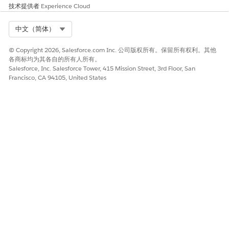
URL
是
Webhook URL。必
技术提供者
Experience Cloud
须以
或
http://
h
开头。对
ttps://
Select Org
中文（简体）
敏感流量使用
HTTPS。
© Copyright 2026, Salesforce.com Inc. 公司版权所有。保留所有权利。其他
密钥（可选）
否
用于对请求正文进
各商标均为其各自的所有人所有。
行签名的共享密
Salesforce, Inc. Salesforce Tower, 415 Mission Street, 3rd Floor, San
钥，以便接收方可
Francisco, CA 94105, United States
以验证源和完整
性。
在“
目标
”部分中，单击
“新建目标
”。此时将打开“创建