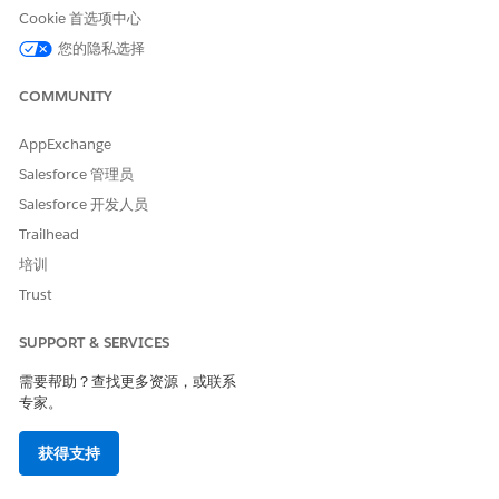
Webhook、自定义 HTTPS 端点等）。
Cookie 首选项中心
通知
- 将目标绑定到一个或多个区域并打开或关闭传送的通
您的隐私选择
知规则。
目标可跨多个通知规则和跨区域重用 - 在“目标”表中注册一次，
COMMUNITY
然后从任意数量的“通知”行中引用它。
AppExchange
配置通知规则后，eCDN 会将运行时事件通知发送到每个启用区域
的选定目标。常见用例包括 PCI 合规性警报、安全事件和配置偏差
Salesforce 管理员
检测。
Salesforce 开发人员
创建目标
Trailhead
培训
目标是 eCDN 可以向其发送 POST 通知有效负载的单个 Webhook
端点。Salesforce Commerce Cloud 向您注册的 URL 发送 JSON
Trust
正文;该有效负载（Slack 消息、工单、警报）会发生什么由接收系
统决定。
SUPPORT & SERVICES
字段
必填
描述
需要帮助？查找更多资源，或联系
专家。
名称
是
通知规则和列表中
显示的人类可读目
获得支持
标标签。