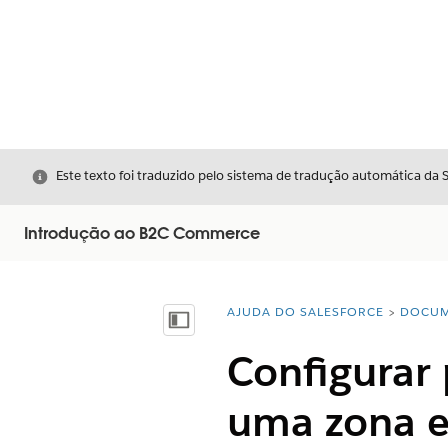
Fechar
Este texto foi traduzido pelo sistema de tradução automática da 
Introdução ao B2C Commerce
AJUDA DO SALESFORCE
DOCUM
Você está aqui:
Mostrar índice
Configurar 
uma zona 