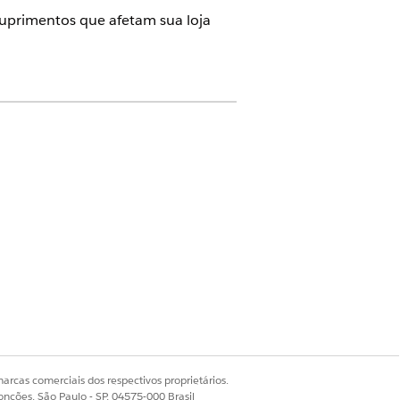
suprimentos que afetam sua loja
possíveis riscos à cadeia de
r suporte aos requisitos de
alho herdado, consulte
Configurar a
igurações de CDN integrada
.
arcas comerciais dos respectivos proprietários.
onções, São Paulo - SP, 04575-000 Brasil