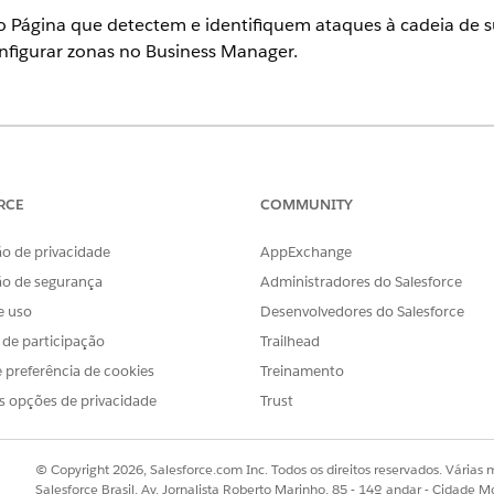
o Página que detectem e identifiquem ataques à cadeia de 
onfigurar zonas no Business Manager.
olíticas do Módulo Página por zona.
RCE
COMMUNITY
 ajudam a detectar alterações de script no lado do cliente e 
o de privacidade
AppExchange
oja. Esses controles são freqüentemente usados para oferece
o lado do cliente PCI Data Security Standard (DSS) 4.0.1.
ão de segurança
Administradores do Salesforce
e uso
Desenvolvedores do Salesforce
nais sobre o design de políticas e detalhes do fluxo de trab
s de participação
Trailhead
a do eCDN
.
 preferência de cookies
Treinamento
no Iniciador de Aplicativos e selecione
Administração
|
Sites
|
Conf
s opções de privacidade
Trust
nfigurar e selecione
Configurar zona
no menu suspenso.
o Módulo Página
.
 Página
© Copyright 2026, Salesforce.com Inc. Todos os direitos reservados. Várias m
Salesforce Brasil, Av. Jornalista Roberto Marinho, 85 - 14º andar - Cidade M