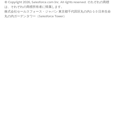
レルムセキュリティルールへのアクセス
© Copyright 2026, Salesforce.com Inc. All rights reserved. それぞれの商標
は、それぞれの商標所有者に帰属します。
「Realm Security Rules」タブを開くには、次のようにします。
株式会社セールスフォース・ジャパン 東京都千代田区丸の内1-1-3 日本生命
丸の内ガーデンタワー（Salesforce Tower）
Business Manager でアプリケーションランチャーをクリック
し、
管理
|
サイト
|
埋め込み CDN 設定
の順に選択します。
構成するゾーンを見つけ、ドロップダウンメニューから
「ゾー
ンの構成
」を選択します。
「
セキュリティ・ルール
」タブを選択します。
「
レルム・セキュリティ・ルール
」サブタブを選択します。
[Realm Security Rules] タブ — アカウント レベル