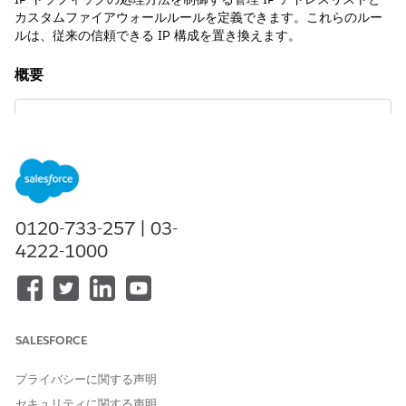
カスタムファイアウォールルールを定義できます。これらのルー
ルは、従来の信頼できる IP 構成を置き換えます。
概要
レルムセキュリティルールタブは、組織で「
eCDN の信頼
メモ
できる IP 移行を有効にする
」機能スイッチが有効になってい
る場合にのみ使用できます。このタブが Business Manager に
0120-733-257 | 03-
表示されない場合は、Salesforce アカウントチームにお問い合
4222-1000
わせください。
レルム・セキュリティ・ルールは、信頼できるIPトラフィックを
管理するために連携する2つのコンポーネントを提供します。
SALESFORCE
管理対象 IP アドレスリスト
IP アドレスまたは CIDR 範囲の名前付きリスト。リストのス
プライバシーに関する声明
コープは、レルム全体 (アカウントレベル) または 1 つのゾー
セキュリティに関する声明