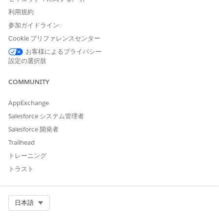
ン (ゾーンレベル) に設定できます。
「信頼できる IP アドレス
利用規約
一覧の作成と管理」を参照してください
。
参加ガイドライン:
カスタムファイアウォールルール
Cookie プリファレンスセンター
IP アドレスリストを参照し、スキップアクションを定義する
ルールで、信頼できる IP からのトラフィックが選択されたセ
お客様によるプライバシー
キュリティチェックをバイパスします。「
eCDN ゾーンのカス
設定の選択肢
タムファイアウォールルールの作成
」を参照してください。
COMMUNITY
AppExchange
Salesforce システム管理者
Salesforce 開発者
レルムセキュリティルールは、ゾーン設定スライダーのフ
重要
ァイアウォールタブで以前に構成されていたレガシーの信頼で
Trailhead
きるIPリストグループを置き換えます。既存の信頼できる IP
トレーニング
構成がある場合は、Salesforce によって自動的に移行されま
トラスト
す。詳細については
、「Web アプリケーション ファイアウォ
ール (WAF) への信頼できる IP 移行のカスタム ルールについ
て
」を参照してください。
Select Org
日本語