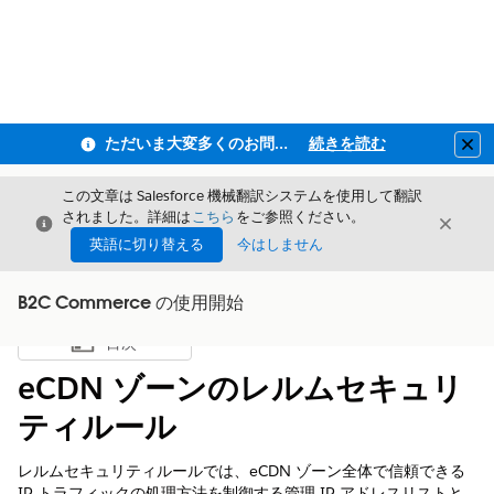
ただいま大変多くのお問い合わせをいただいており、ご連絡までにお時間を頂戴しております
続きを読む
Clo
この文章は Salesforce 機械翻訳システムを使用して翻訳
されました。詳細は
こちら
をご参照ください。
閉じる
閉じ
閉じる
英語に切り替える
今はしません
B2C Commerce の使用開始
目次
目次を表示
eCDN ゾーンのレルムセキュリ
ティルール
レルムセキュリティルールでは、eCDN ゾーン全体で信頼できる
IP トラフィックの処理方法を制御する管理 IP アドレスリストと