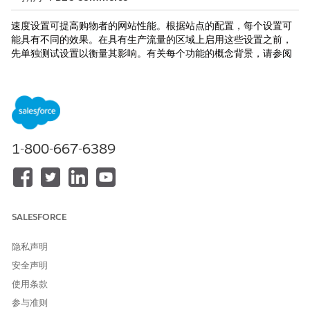
速度设置可提高购物者的网站性能。根据站点的配置，每个设置可
能具有不同的效果。在具有生产流量的区域上启用这些设置之前，
先单独测试设置以衡量其影响。有关每个功能的概念背景，请参阅
提高站点速度
。
当您打开或关闭每个优化切换开关时，它会立即保存。没有
1-800-667-6389
备注
单独的“保存”按钮。
在 Business Manager 中，点击应用程序启动器，然后选择
管
理
|
站点
|
嵌入式 CDN 设置
。
SALESFORCE
找到要配置的区域，然后从下拉菜单中选择
配置区域
。
选择“
速度
”选项卡。
隐私声明
“速度”选项卡 — 优化设置和润色层
安全声明
使用条款
参与准则