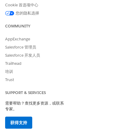
Cookie 首选项中心
您的隐私选择
COMMUNITY
AppExchange
Salesforce 管理员
Salesforce 开发人员
（可选）在“优化”部分中，选择以下任一设置以提高站点性能：
Trailhead
速度设置
操作
培训
提前通知
提前通知在服务器准备响应时充分利用时间。
Trust
通过这种方法，在源服务器繁忙时向浏览器发
送指令以开始加载资源。通过在完全响应准备
SUPPORT & SERVICES
就绪之前发送这些提示，浏览器可以弄清楚如
需要帮助？查找更多资源，或联系
何为最终用户更快地加载网页。
专家。
若要利用 103 提前通知，请在
dw.system.R
的
方法中
esponse class
addHttpHeader
获得支持
启用
HTTP 标头。通常，
Link
rel=preload
和
与支持
rel=preconnect
rel=preload