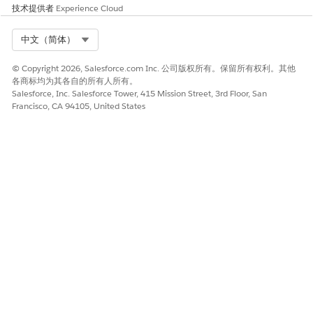
的主要需求一起使用（as = ...values ima
技术提供者
Experience Cloud
ge， style， script） 和 rel=preconn
链接标头。
ect
Select Org
中文（简体）
response.addHttpHeader("Link", "</pat
© Copyright 2026, Salesforce.com Inc. 公司版权所有。保留所有权利。其他
response.addHttpHeader("Link", "<http
各商标均为其各自的所有人所有。
Salesforce, Inc. Salesforce Tower, 415 Mission Street, 3rd Floor, San
有关参考，请参阅
MDN Web Docs - Link
。
Francisco, CA 94105, United States
HTTP/3
HTTP/3 使用 QUIC，这是一种默认安全的传
输协议。HTTP/3 以与 HTTP/2 类似的方式缩
短了页面加载时间。然而，QUIC 传输协议解
决了 TCP 的头条阻塞问题，这意味着有损网
络的性能可以更好。
HTTP/2 源
利用 eCDN 和源之间的 HTTP/2 协议，这意
服务器
味着可以提升两者之间的性能。仅当源支持
HTTP/2 时，此设置才会生效。
Brotli
使用 Brotli 提供基于静态文本的 Web 资产
（HTML、CSS、JS、JSON）可提供更好的性
能、更小的有效负载和更快的交付时间。此增
强功能允许更轻松、更直观地管理压缩设置。