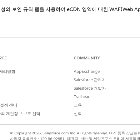
 구성의 보안 규칙 탭을 사용하여 eCDN 영역에 대한 WAF(Web Appli
rce
아래쪽에는
WAF 규칙
섹션이 있습니다. 이 섹션을 사용하여 규칙
RCE
COMMUNITY
다.
 처리방침
AppExchange
 런처를 클릭한 다음
관리
|
사이트
|
임베디드 CDN 설정
을 선택합니다.
Salesforce 관리자
메뉴에서
영역 구성을
선택합니다.
 보안 규칙
하위 탭을 선택합니다.
Salesforce 개발자
정 방화벽 규칙, 속도 제한 및 WAF 관리 규칙 집합
Trailhead
 설정 센터
교육
의 개인정보 보호 선택
신뢰
© Copyright 2026, Salesforce.com Inc. All rights reserved. 여러 등
사업자 등록번호 : 120-86-92851 , 대표자 : 벤슨웡 세일즈포스 코리아 서울특