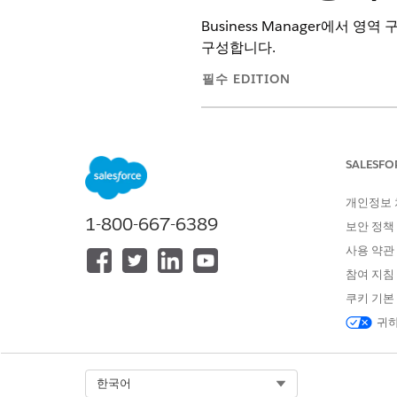
Business Manager에서 영역
구성합니다.
필수 EDITION
다음에서 사용 가능:
B2C Comme
보안 규칙 탭의
영역 보안 규칙
SALESFO
리하는 방법을 구성할 수 있습니
개인정보
Business Manager에서 앱
1-800-667-6389
보안 정책
구성할 영역을 찾고 드롭다운 
보안 규칙
탭을 선택한 다음
영역
사용 약관
영역 보안 규칙 — 사용자 지
참여 지침
쿠키 기본
귀하
Select Org
한국어