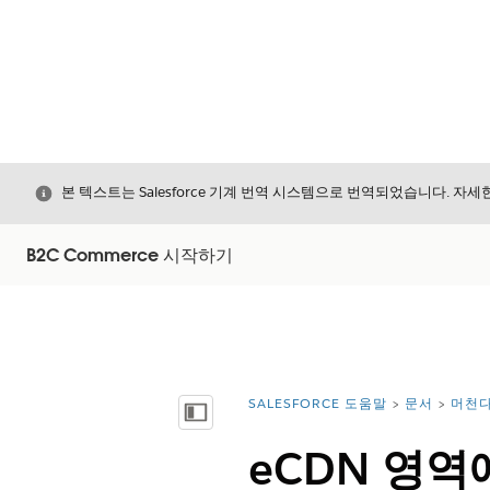
닫기
본 텍스트는 Salesforce 기계 번역 시스템으로 번역되었습니다. 자
B2C Commerce 시작하기
SALESFORCE 도움말
문서
머천다
위치:
목차 표시
eCDN 영역